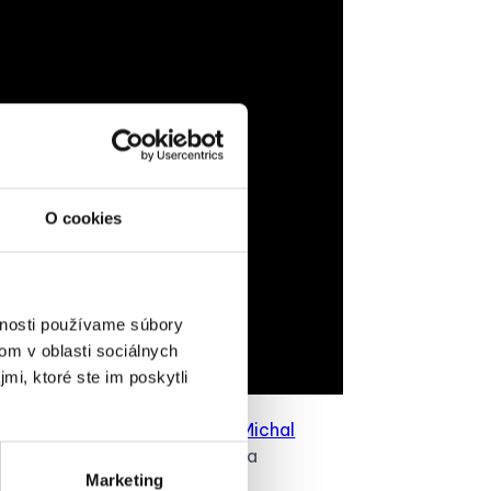
O cookies
vnosti používame súbory
om v oblasti sociálnych
mi, ktoré ste im poskytli
orý sa uskutočnil 15.10.2025.
Michal
stredí a aké výsledky priniesla
Marketing