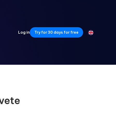
Log in
Try for 30 days for free
svete