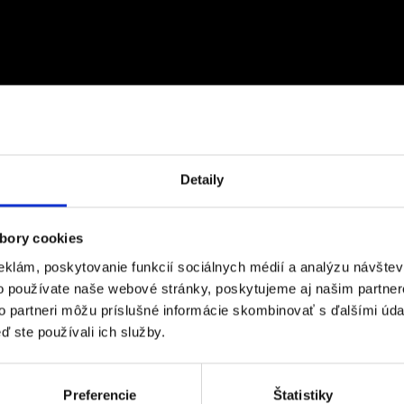
Detaily
bory cookies
eklám, poskytovanie funkcií sociálnych médií a analýzu návšte
o používate naše webové stránky, poskytujeme aj našim partner
to partneri môžu príslušné informácie skombinovať s ďalšími údaj
ď ste používali ich služby.
raxe - Efektívne riadenie financií v digitálnom svete, kt
rával o tom, ako efektívne riadiť financie v digitálnom pro
Preferencie
Štatistiky