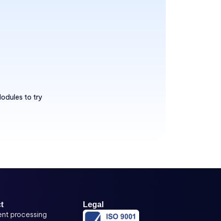
odules to try
t
Legal
nt processing