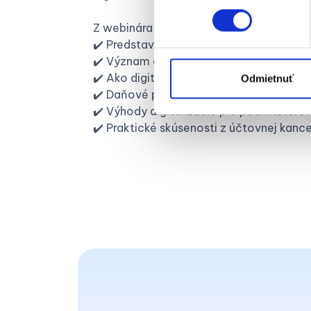
Z webinára sa dozviete:
✔️ Predstavenie kancelárie TPA Slovens
✔️ Význam digitalizácie a automatizáci
✔️ Ako digitalizácia prebieha v TPA
Odmietnuť
✔️ Daňové poradenstvo a audit v digitál
✔️ Výhody digitalizácie pre podnikateľo
✔️ Praktické skúsenosti z účtovnej kance