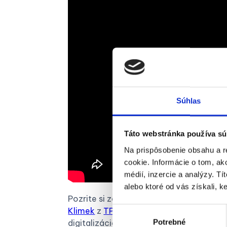
Súhlas
Táto webstránka používa sú
Na prispôsobenie obsahu a r
cookie. Informácie o tom, ak
médií, inzercie a analýzy. Tí
alebo ktoré od vás získali, ke
Pozrite si záznam webinára s názvom: Z p
Výber
Klimek
z
TPA Slovensko
na webinári rozp
Potrebné
súhlasu
digitalizácia ich klientom.