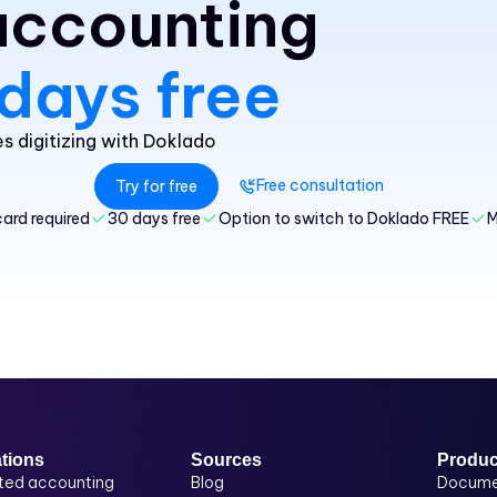
 accounting
days free
 digitizing with Doklado
Free consultation
Try for free
card required
30 days free
Option to switch to Doklado FREE
M
ations
Sources
Produc
ted accounting
Blog
Docume