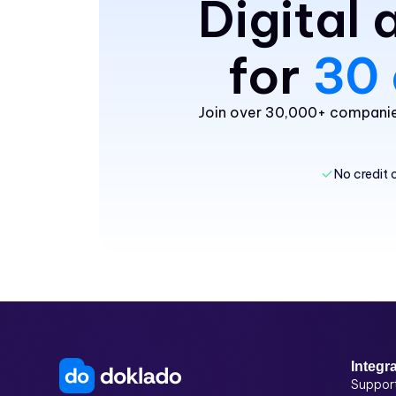
Digital
for
30 
Join over 30,000+ companies
No credit 
Integr
Suppor