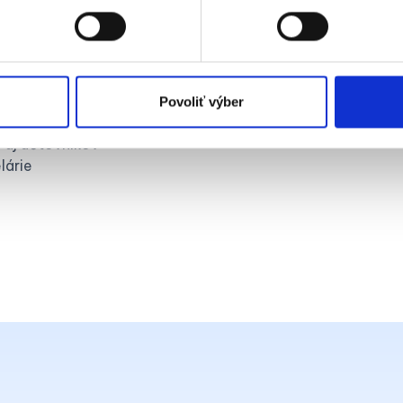
ko
e v účtovníctve
Povoliť výber
nom prostredí
v aj účtovníkov
lárie