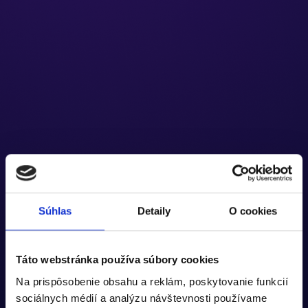
Automatic transfer of document data with
PDF
attachments
Transfer of
URL links
from Doklado to ABRA Flexi
Synchronization of bank transactions
Transfer of dialling lists and internal numbers from ABRA
Flexi to Doklado
Súhlas
Detaily
O cookies
Táto webstránka používa súbory cookies
Na prispôsobenie obsahu a reklám, poskytovanie funkcií
sociálnych médií a analýzu návštevnosti používame