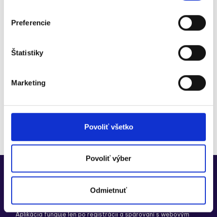
na
30 dní zadarmo
Pridajte sa k viac ako 30 000+ firmám, ktoré
Preferencie
digitalizujú s Doklado
Vyskúšať zadarmo
Štatistiky
Bezplatná konzultácia
Bez zadania platobnej karty
Marketing
30 dní zadarmo
Možnosť prejsť na Doklado FREE
Moduly na vyskúšanie
Povoliť všetko
Povoliť výber
Odmietnuť
Stiahnite si aplikáciu
Aplikácia funguje len po
registrácii
a spárovaní s webovým