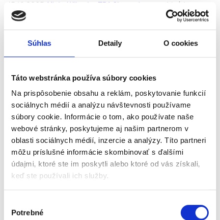
15.10.2025.
Michal Klimek
z
TPA Slovensko
na webinári
rozprával o tom, ako efektívne riadiť financie v digitálnom
prostredí a aké výsledky priniesla digitalizácia ich klientom.
Súhlas
Detaily
O cookies
Z webinára sa dozviete:
✔️ Predstavenie kancelárie TPA Slovensko
✔️ Význam digitalizácie a automatizácie v účtovníctve
✔️ Ako digitalizácia prebieha v TPA
Táto webstránka používa súbory cookies
✔️ Daňové poradenstvo a audit v digitálnom prostredí
✔️ Výhody digitalizácie pre podnikateľov aj účtovníkov
Na prispôsobenie obsahu a reklám, poskytovanie funkcií
✔️ Praktické skúsenosti z účtovnej kancelárie
sociálnych médií a analýzu návštevnosti používame
súbory cookie. Informácie o tom, ako používate naše
webové stránky, poskytujeme aj našim partnerom v
oblasti sociálnych médií, inzercie a analýzy. Títo partneri
môžu príslušné informácie skombinovať s ďalšími
údajmi, ktoré ste im poskytli alebo ktoré od vás získali,
keď ste používali ich služby.
Výber
Digitálne účtovníctvo
Potrebné
súhlasu