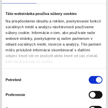
Na webinári sa dozviete:
Táto webstránka používa súbory cookies
✔️ Pripravte sa na e-faktúru
Na prispôsobenie obsahu a reklám, poskytovanie funkcií
✔️ Nové integrácie - Helios, Humanet a MS Business Central
sociálnych médií a analýzu návštevnosti používame
✔️ Dashboard
súbory cookie. Informácie o tom, ako používate naše
webové stránky, poskytujeme aj našim partnerom v
✔️ Projektový manažér
oblasti sociálnych médií, inzercie a analýzy. Títo partneri
✔️ Chat k dokladom
môžu príslušné informácie skombinovať s ďalšími
✔️ a ďalšie...
údajmi, ktoré ste im poskytli alebo ktoré od vás získali,
keď ste používali ich služby.
Výber
Potrebné
súhlasu
Preferencie
Digitální účetnictví