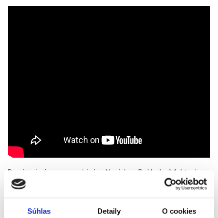
Pozrite si záznam z webinára: Novinky v Doklado #4, ktorý
prebehol 11.12.2025. Na webinári Kamil Krajňak, CEO Doklado
predstavil nové funkcie, vylepšenia aj praktické zmeny, ktoré
vám spríjemnia každodenné používanie aplikácie Doklado a
Súhlas
Detaily
O cookies
ušetria množstvo času.