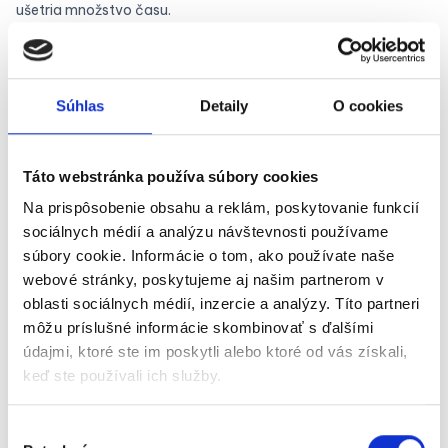
ušetria množstvo času.
Na webinári sa dozviete:
✔️ Pripravte sa na e-faktúru
Súhlas
Detaily
O cookies
✔️ Nové integrácie - Helios, Humanet a MS Business Central
✔️ Dashboard
Táto webstránka používa súbory cookies
✔️ Projektový manažér
Na prispôsobenie obsahu a reklám, poskytovanie funkcií
✔️ Chat k dokladom
sociálnych médií a analýzu návštevnosti používame
✔️ a ďalšie...
súbory cookie. Informácie o tom, ako používate naše
webové stránky, poskytujeme aj našim partnerom v
oblasti sociálnych médií, inzercie a analýzy. Títo partneri
môžu príslušné informácie skombinovať s ďalšími
údajmi, ktoré ste im poskytli alebo ktoré od vás získali,
keď ste používali ich služby.
Výber