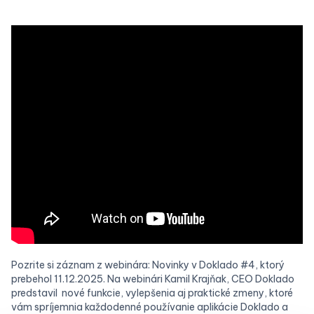
Pozrite si záznam z webinára: Novinky v Doklado #4, ktorý
prebehol 11.12.2025. Na webinári Kamil Krajňak, CEO Doklado
predstavil nové funkcie, vylepšenia aj praktické zmeny, ktoré
vám spríjemnia každodenné používanie aplikácie Doklado a