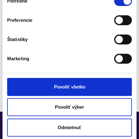
Potrebné
súhlasu
Digitálne účtovníctvo
na
30 dní zadarmo
Preferencie
Pridajte sa k viac ako 30 000+ firmám, ktoré
digitalizujú s Doklado
Štatistiky
Vyskúšať zadarmo
Bezplatná konzultácia
Marketing
Bez zadania platobnej karty
30 dní zadarmo
Možnosť prejsť na Doklado FREE
Moduly na vyskúšanie
Povoliť všetko
Povoliť výber
Odmietnuť