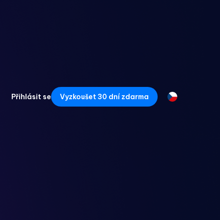
Přihlásit se
Vyzkoušet 30 dní zdarma