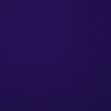
Vystavení faktur i mobilem
Opakovaná fakturace
Automatické upomínky