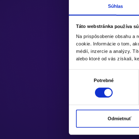
Súhlas
Táto webstránka používa sú
Na prispôsobenie obsahu a r
cookie. Informácie o tom, ak
médií, inzercie a analýzy. Tí
alebo ktoré od vás získali, ke
Výber
Potrebné
súhlasu
Odmietnuť