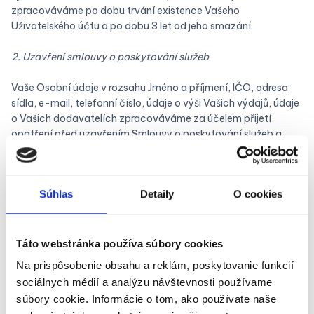
zpracováváme po dobu trvání existence Vašeho
Uživatelského účtu a po dobu 3 let od jeho smazání.
2. Uzavření smlouvy o poskytování služeb
Vaše Osobní údaje v rozsahu Jméno a příjmení, IČO, adresa
sídla, e-mail, telefonní číslo, údaje o výši Vašich výdajů, údaje
o Vašich dodavatelích zpracováváme za účelem přijetí
opatření před uzavřením Smlouvy o poskytování služeb a
smlouvy vznikající přijetím VOP při zřízení Uživatelského účtu,
jakož i za účelem samotného uzavření a plnění těchto Smluv.
I v případě, že smlouva je uzavřena s právnickou osobou,
Súhlas
Detaily
O cookies
kterou zastupujete, potřebujeme Vaše Osobní údaje k ověření
Vašeho oprávnění zastupovat Uživatele při uzavření smlouvy
a následně k ověření Vašeho oprávnění jednat za Uživatele.
Vaše Osobní údaje jako zástupce právnické osoby jsou v
Táto webstránka používa súbory cookies
tomto případě zpracovávány také na základě našeho
Na prispôsobenie obsahu a reklám, poskytovanie funkcií
oprávněného zájmu na ověření Vašeho oprávnění jednat
sociálnych médií a analýzu návštevnosti používame
jménem Uživatele (právní základ podle článku 6. odst. 1 písm.
súbory cookie. Informácie o tom, ako používate naše
f) nařízení GDPR).