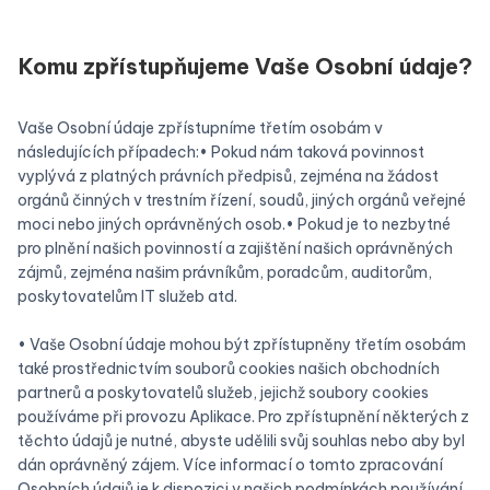
Komu zpřístupňujeme Vaše Osobní údaje?
Vaše Osobní údaje zpřístupníme třetím osobám v
následujících případech:• Pokud nám taková povinnost
vyplývá z platných právních předpisů, zejména na žádost
orgánů činných v trestním řízení, soudů, jiných orgánů veřejné
moci nebo jiných oprávněných osob.• Pokud je to nezbytné
pro plnění našich povinností a zajištění našich oprávněných
zájmů, zejména našim právníkům, poradcům, auditorům,
poskytovatelům IT služeb atd.
• Vaše Osobní údaje mohou být zpřístupněny třetím osobám
také prostřednictvím souborů cookies našich obchodních
partnerů a poskytovatelů služeb, jejichž soubory cookies
používáme při provozu Aplikace. Pro zpřístupnění některých z
těchto údajů je nutné, abyste udělili svůj souhlas nebo aby byl
dán oprávněný zájem. Více informací o tomto zpracování
Osobních údajů je k dispozici v našich podmínkách používání