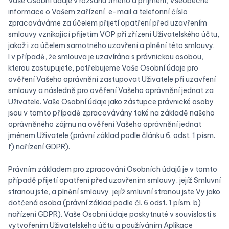
Vaše Osobní údaje v rozsahu Jméno a příjmení, Všeobecné
informace o Vašem zařízení, e-mail a telefonní číslo
zpracováváme za účelem přijetí opatření před uzavřením
smlouvy vznikající přijetím VOP při zřízení Uživatelského účtu,
jakož i za účelem samotného uzavření a plnění této smlouvy.
I v případě, že smlouva je uzavírána s právnickou osobou,
kterou zastupujete, potřebujeme Vaše Osobní údaje pro
ověření Vašeho oprávnění zastupovat Uživatele při uzavření
smlouvy a následně pro ověření Vašeho oprávnění jednat za
Uživatele. Vaše Osobní údaje jako zástupce právnické osoby
jsou v tomto případě zpracovávány také na základě našeho
oprávněného zájmu na ověření Vašeho oprávnění jednat
jménem Uživatele (právní základ podle článku 6. odst. 1 písm.
f) nařízení GDPR).
Právním základem pro zpracování Osobních údajů je v tomto
případě přijetí opatření před uzavřením smlouvy, jejíž Smluvní
stranou jste, a plnění smlouvy, jejíž smluvní stranou jste Vy jako
dotčená osoba (právní základ podle čl. 6 odst. 1 písm. b)
nařízení GDPR). Vaše Osobní údaje poskytnuté v souvislosti s
vytvořením Uživatelského účtu a používáním Aplikace