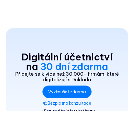
Digitální účetnictví
na
30 dní zdarma
Přidejte se k více než 30 000+ firmám, které
digitalizují s Doklado
Vyzkoušet zdarma
Bezplatná konzultace
Bez zadání platební karty
30 dní zdarma
Možnost přejít na Doklado FREE
Moduly k vyzkoušení