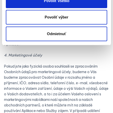
Povoliť všetko
případě náš oprávněný zájem na zajištění řádného provozu
Aplikace a Služby, optimalizaci funkcí aplikace, jakož i zájem
na zlepšení úrovně poskytovaných Služeb (právní základ
Povoliť výber
podle článku 6 odst. 1 písm. f) nařízení GDPR).
Vaše Osobní údaje získané za tímto účelem budou
Odmietnuť
zpracovávány po dobu 3 let od Vašeho posledního použití
Aplikace.
4. Marketingové účely
Pokud jste jako fyzická osoba souhlasili se zpracováním
Osobních údajů pro marketingové účely, budeme o Vás
budeme zpracovávat Osobní údaje v rozsahu jméno a
příjmení, IČO, adresa sídla, telefonní číslo, e-mail, všeobecné
informace o Vašem zařízení, údaje o výši Vašich výdajů, údaje
o Vašich dodavatelích, a to i za účelem Vašeho oslovení s
marketingovými nabídkami naší společnosti a našich
obchodních partnerů, o které můžete mít na základě
používání Aplikace nebo Služby zájem. V případě udělení