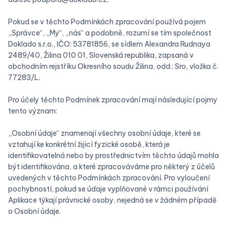
Pokud se v těchto Podmínkách zpracování používá pojem
„Správce“, „My“, „nás“ a podobně, rozumí se tím společnost
Doklado s.r.o., IČO: 53781856, se sídlem Alexandra Rudnaya
2489/40, Žilina 010 01, Slovenská republika, zapsaná v
obchodním rejstříku Okresního soudu Žilina, odd.: Sro, vložka č.
77283/L.
Pro účely těchto Podmínek zpracování mají následující pojmy
tento význam:
‍„Osobní údaje“ znamenají všechny osobní údaje, které se
vztahují ke konkrétní žijící fyzické osobě, která je
identifikovatelná nebo by prostřednictvím těchto údajů mohla
být identifikována, a které zpracováváme pro některý z účelů
uvedených v těchto Podmínkách zpracování. Pro vyloučení
pochybností, pokud se údaje vyplňované v rámci používání
Aplikace týkají právnické osoby, nejedná se v žádném případě
o Osobní údaje.