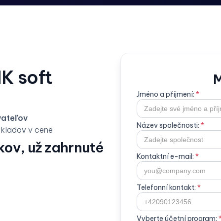
MK soft
M
Jméno a příjmení:
*
vateľov
Název společnosti:
*
kladov v cene
ov, už zahrnuté
Kontaktní e-mail:
*
Telefonní kontakt:
*
Vyberte účetní program: