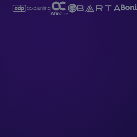
Prenos dát dokladov
z Doklado do M
Prenos URL linku k dokladu
z Doklado
Prenos PDF prílohy dokladu
z Doklad
Prenos interného čísla
z MK soft do 