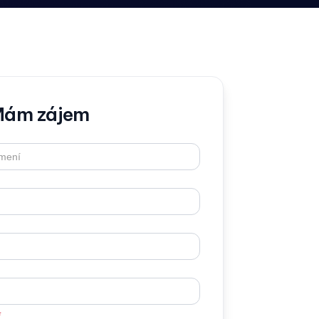
ám zájem
*