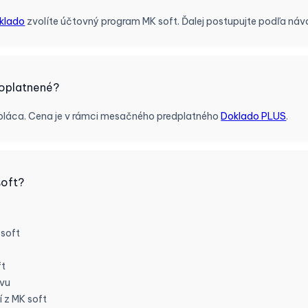
klado
zvolíte účtovný program MK soft. Ďalej postupujte podľa ná
poplatnené?
opláca. Cena je v rámci mesačného predplatného
Doklado PLUS
.
soft?
 soft
ft
ívu
 z MK soft