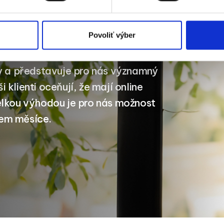
Povoliť výber
 archivace dokladů poskytuje
ednatelé a zaměstnanci působí
ní informací, ukládání dokumentů
ční nástroj ve firmě. Je intuitivní a
bitelná potřebám klienta.