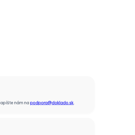
 Napíšte nám na
podpora@doklado.sk
.