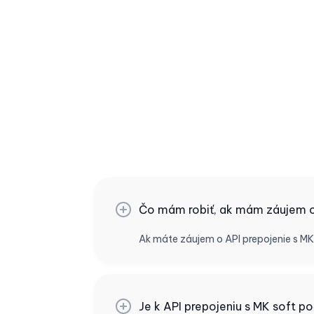
Čo mám robiť, ak mám záujem o 
Ak máte záujem o API prepojenie s M
Je k API prepojeniu s MK soft po