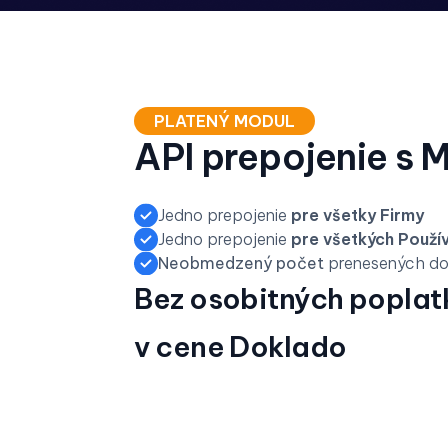
PLATENÝ MODUL
API prepojenie s 
Jedno prepojenie
pre všetky Firmy
Jedno prepojenie
pre všetkých Použí
Neobmedzený počet
prenesených do
Bez osobitných poplatk
v cene Doklado