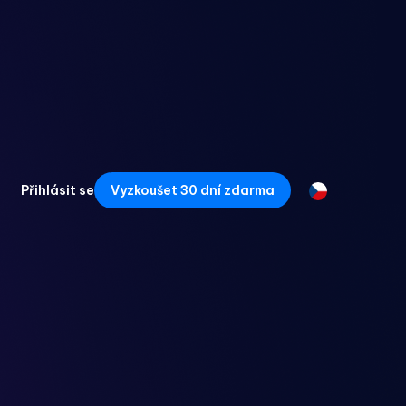
Přihlásit se
Vyzkoušet 30 dní zdarma