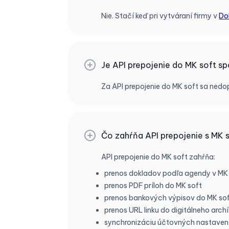
Nie. Stačí keď pri vytváraní firmy v
Do
Je API prepojenie do MK soft s
Za API prepojenie do MK soft sa ned
Čo zahŕňa API prepojenie s MK 
API prepojenie do MK soft zahŕňa:
prenos dokladov podľa agendy v MK
prenos PDF príloh do MK soft
prenos bankových výpisov do MK so
prenos URL linku do digitálneho arch
synchronizáciu účtovných nastavení