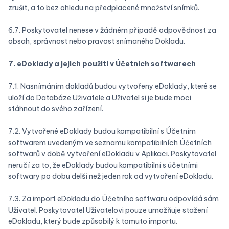
zrušit, a to bez ohledu na předplacené množství snímků.
6.7. Poskytovatel nenese v žádném případě odpovědnost za
obsah, správnost nebo pravost snímaného Dokladu.
7. eDoklady a jejich použití v Účetních softwarech
7.1. Nasnímáním dokladů budou vytvořeny eDoklady, které se
uloží do Databáze Uživatele a Uživatel si je bude moci
stáhnout do svého zařízení.
7.2. Vytvořené eDoklady budou kompatibilní s Účetním
softwarem uvedeným ve seznamu kompatibilních Účetních
softwarů v době vytvoření eDokladu v Aplikaci. Poskytovatel
neručí za to, že eDoklady budou kompatibilní s účetními
softwary po dobu delší než jeden rok od vytvoření eDokladu.
7.3. Za import eDokladu do Účetního softwaru odpovídá sám
Uživatel. Poskytovatel Uživatelovi pouze umožňuje stažení
eDokladu, který bude způsobilý k tomuto importu.