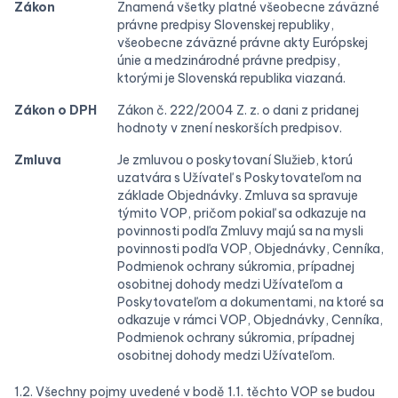
Zákon
Znamená všetky platné všeobecne záväzné
právne predpisy Slovenskej republiky,
všeobecne záväzné právne akty Európskej
únie a medzinárodné právne predpisy,
ktorými je Slovenská republika viazaná.
Zákon o DPH
Zákon č. 222/2004 Z. z. o dani z pridanej
hodnoty v znení neskorších predpisov.
Zmluva
Je zmluvou o poskytovaní Služieb, ktorú
uzatvára s Užívateľ s Poskytovateľom na
základe Objednávky. Zmluva sa spravuje
týmito VOP, pričom pokiaľ sa odkazuje na
povinnosti podľa Zmluvy majú sa na mysli
povinnosti podľa VOP, Objednávky, Cenníka,
Podmienok ochrany súkromia, prípadnej
osobitnej dohody medzi Užívateľom a
Poskytovateľom a dokumentami, na ktoré sa
odkazuje v rámci VOP, Objednávky, Cenníka,
Podmienok ochrany súkromia, prípadnej
osobitnej dohody medzi Užívateľom.
1.2. Všechny pojmy uvedené v bodě 1.1. těchto VOP se budou