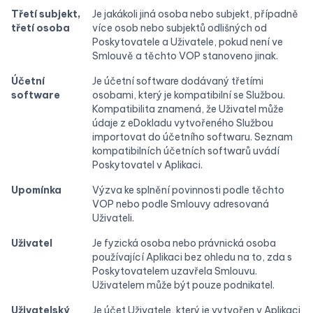
Třetí subjekt,
Je jakákoli jiná osoba nebo subjekt, případně
třetí osoba
více osob nebo subjektů odlišných od
Poskytovatele a Uživatele, pokud není ve
Smlouvě a těchto VOP stanoveno jinak.
Účetní
Je účetní software dodávaný třetími
software
osobami, který je kompatibilní se Službou.
Kompatibilita znamená, že Uživatel může
údaje z eDokladu vytvořeného Službou
importovat do účetního softwaru. Seznam
kompatibilních účetních softwarů uvádí
Poskytovatel v Aplikaci.
Upomínka
Výzva ke splnění povinnosti podle těchto
VOP nebo podle Smlouvy adresovaná
Uživateli.
Uživatel
Je fyzická osoba nebo právnická osoba
používající Aplikaci bez ohledu na to, zda s
Poskytovatelem uzavřela Smlouvu.
Uživatelem může být pouze podnikatel.
Uživatelský
Je účet Uživatele, který je vytvořen v Aplikaci