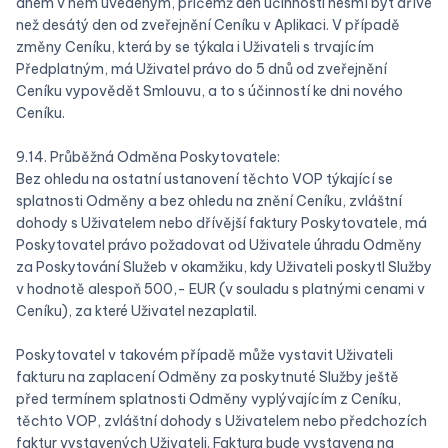
dnem v něm uvedeným, přičemž den účinnosti nesmí být dříve
než desátý den od zveřejnění Ceníku v Aplikaci. V případě
změny Ceníku, která by se týkala i Uživateli s trvajícím
Předplatným, má Uživatel právo do 5 dnů od zveřejnění
Ceníku vypovědět Smlouvu, a to s účinností ke dni nového
Ceníku.
9.14. Průběžná Odměna Poskytovatele:
Bez ohledu na ostatní ustanovení těchto VOP týkající se
splatnosti Odměny a bez ohledu na znění Ceníku, zvláštní
dohody s Uživatelem nebo dřívější faktury Poskytovatele, má
Poskytovatel právo požadovat od Uživatele úhradu Odměny
za Poskytování Služeb v okamžiku, kdy Uživateli poskytl Služby
v hodnotě alespoň 500,- EUR (v souladu s platnými cenami v
Ceníku), za které Uživatel nezaplatil.
Poskytovatel v takovém případě může vystavit Uživateli
fakturu na zaplacení Odměny za poskytnuté Služby ještě
před termínem splatnosti Odměny vyplývajícím z Ceníku,
těchto VOP, zvláštní dohody s Uživatelem nebo předchozích
faktur vystavených Uživateli. Faktura bude vystavena na