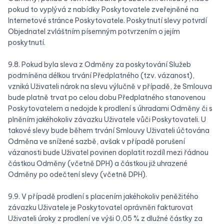
pokud to vyplývá z nabídky Poskytovatele zveřejněné na
Internetové stránce Poskytovatele. Poskytnutí slevy potvrdí
Objednatel zvláštním písemným potvrzením o jejím
poskytnutí.
9.8. Pokud byla sleva z Odměny za poskytování Služeb
podmíněna délkou trvání Předplatného (tzv. vázanost),
vzniká Uživateli nárok na slevu výlučně v případě, že Smlouva
bude platně trvat po celou dobu Předplatného stanovenou
Poskytovatelem a nedojde k prodlení s úhradami Odměny či s
plněním jakéhokoliv závazku Uživatele vůči Poskytovateli. U
takové slevy bude během trvání Smlouvy Uživateli účtována
Odměna ve snížené sazbě, avšak v případě porušení
vázanosti bude Uživatel povinen doplatit rozdíl mezi řádnou
částkou Odměny (včetně DPH) a částkou již uhrazené
Odměny po odečtení slevy (včetně DPH).
9.9. V případě prodlení s placením jakéhokoliv peněžitého
závazku Uživatele je Poskytovatel oprávněn fakturovat
Uživateli úroky z prodlení ve výši 0,05 % z dlužné částky za