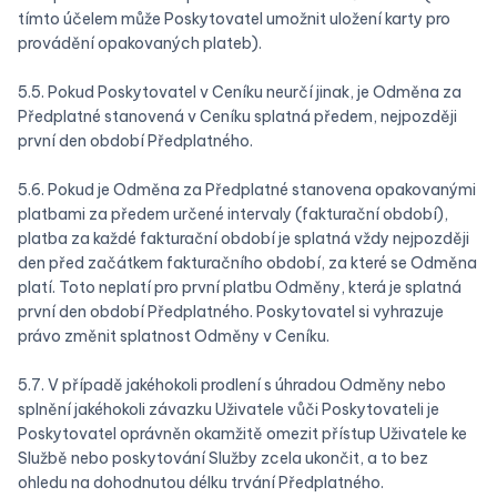
tímto účelem může Poskytovatel umožnit uložení karty pro
provádění opakovaných plateb).
5.5. Pokud Poskytovatel v Ceníku neurčí jinak, je Odměna za
Předplatné stanovená v Ceníku splatná předem, nejpozději
první den období Předplatného.
5.6. Pokud je Odměna za Předplatné stanovena opakovanými
platbami za předem určené intervaly (fakturační období),
platba za každé fakturační období je splatná vždy nejpozději
den před začátkem fakturačního období, za které se Odměna
platí. Toto neplatí pro první platbu Odměny, která je splatná
první den období Předplatného. Poskytovatel si vyhrazuje
právo změnit splatnost Odměny v Ceníku.
5.7. V případě jakéhokoli prodlení s úhradou Odměny nebo
splnění jakéhokoli závazku Uživatele vůči Poskytovateli je
Poskytovatel oprávněn okamžitě omezit přístup Uživatele ke
Službě nebo poskytování Služby zcela ukončit, a to bez
ohledu na dohodnutou délku trvání Předplatného.