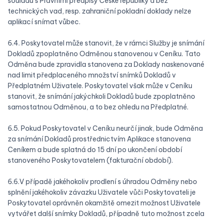
souladu s Právními předpisy České republiky a bez
technických vad, resp. zahraniční pokladní doklady nelze
aplikací snímat vůbec.
6.4. Poskytovatel může stanovit, že v rámci Služby je snímání
Dokladů zpoplatněno Odměnou stanovenou v Ceníku. Tato
Odměna bude zpravidla stanovena za Doklady naskenované
nad limit předplaceného množství snímků Dokladů v
Předplatném Uživatele. Poskytovatel však může v Ceníku
stanovit, že snímání jakýchkoli Dokladů bude zpoplatněno
samostatnou Odměnou, a to bez ohledu na Předplatné.
6.5. Pokud Poskytovatel v Ceníku neurčí jinak, bude Odměna
za snímání Dokladů prostřednictvím Aplikace stanovena
Ceníkem a bude splatná do 15 dní po ukončení období
stanoveného Poskytovatelem (fakturační období).
6.6.V případě jakéhokoliv prodlení s úhradou Odměny nebo
splnění jakéhokoliv závazku Uživatele vůči Poskytovateli je
Poskytovatel oprávněn okamžitě omezit možnost Uživatele
vytvářet další snímky Dokladů, případně tuto možnost zcela