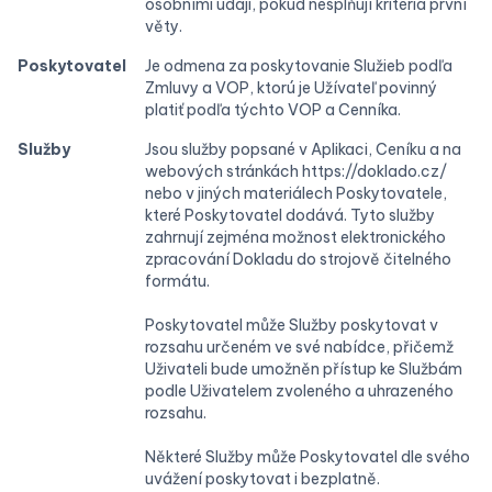
osobními údaji, pokud nesplňují kritéria první
věty.
Poskytovatel
Je odmena za poskytovanie Služieb podľa
Zmluvy a VOP, ktorú je Užívateľ povinný
platiť podľa týchto VOP a Cenníka.
Služby
Jsou služby popsané v Aplikaci, Ceníku a na
webových stránkách https://doklado.cz/
nebo v jiných materiálech Poskytovatele,
které Poskytovatel dodává. Tyto služby
zahrnují zejména možnost elektronického
zpracování Dokladu do strojově čitelného
formátu.
Poskytovatel může Služby poskytovat v
rozsahu určeném ve své nabídce, přičemž
Uživateli bude umožněn přístup ke Službám
podle Uživatelem zvoleného a uhrazeného
rozsahu.
Některé Služby může Poskytovatel dle svého
uvážení poskytovat i bezplatně.