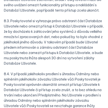
svého uvážení omezit funkcionality přístupu a nakládání s
Databází Uživatele, popřípadě tento přístup zcela ukončit.
8.3. Poskytovatel si vyhrazuje právo odstranit část Databáze
Uživatele nebo omezit přístup k Databázi Uživatele v případě,
že by docházelo k zahlcování jeho systémů z důvodu velkého
množství zpracovaných dat, nebo pokud by to bylo vhodné z
jakéhokoli jiného důvodu. V takovém případě bude Uživatel
předem informován o záměru odstranit část Databáze
Uživatele nebo zamezit přístupu k Databázi Uživatele, a bude
mu poskytnuta lhůta alespoň 30 dní na vytvoření zálohy
Databáze Uživatele.
8.4. V případě jakéhokoliv prodlení s úhradou Odměny nebo
splněním jakéhokoliv závazku Uživatele vůči Poskytovateli je
Poskytovatel oprávněn okamžitě omezit přístup Uživatele k
Databázi Uživatele či přístup zcela zrušit, a to bez ohledu na
trvání nebo ukončení Předplatného. Na Uživatele v prodlení s
úhradou Odměny nebo splněním jakéhokoliv závazku
Uživatele vůči Poskytovateli se nevztahuje garance lhůty