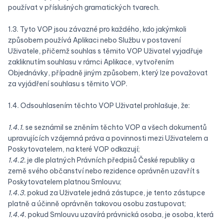
používat v příslušných gramatických tvarech.
1.3. Tyto VOP jsou závazné pro každého, kdo jakýmkoli
způsobem používá Aplikaci nebo Službu v postavení
Uživatele, přičemž souhlas s těmito VOP Uživatel vyjadřuje
zakliknutím souhlasu v rámci Aplikace, vytvořením
Objednávky, případně jiným způsobem, který lze považovat
za vyjádření souhlasu s těmito VOP.
1.4. Odsouhlasením těchto VOP Uživatel prohlašuje, že:
1.4.1.
se seznámil se zněním těchto VOP a všech dokumentů
upravujících vzájemná práva a povinnosti mezi Uživatelem a
Poskytovatelem, na které VOP odkazují;
1.4.2.
je dle platných Právních předpisů České republiky a
země svého občanství nebo rezidence oprávněn uzavřít s
Poskytovatelem platnou Smlouvu;
1.4.3.
pokud za Uživatele jedná zástupce, je tento zástupce
platně a účinně oprávněn takovou osobu zastupovat;
1.4.4.
pokud Smlouvu uzavírá právnická osoba, je osoba, která