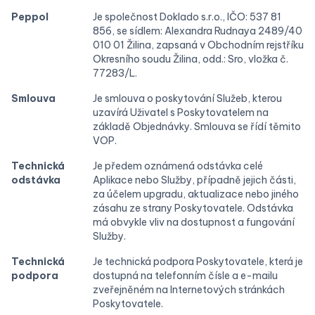
Peppol
Je společnost Doklado s.r.o., IČO: 537 81
856, se sídlem: Alexandra Rudnaya 2489/40
010 01 Žilina, zapsaná v Obchodním rejstříku
Okresního soudu Žilina, odd.: Sro, vložka č.
77283/L.
Smlouva
Je smlouva o poskytování Služeb, kterou
uzavírá Uživatel s Poskytovatelem na
základě Objednávky. Smlouva se řídí těmito
VOP.
Technická
Je předem oznámená odstávka celé
odstávka
Aplikace nebo Služby, případně jejich části,
za účelem upgradu, aktualizace nebo jiného
zásahu ze strany Poskytovatele. Odstávka
má obvykle vliv na dostupnost a fungování
Služby.
Technická
Je technická podpora Poskytovatele, která je
podpora
dostupná na telefonním čísle a e-mailu
zveřejněném na Internetových stránkách
Poskytovatele.