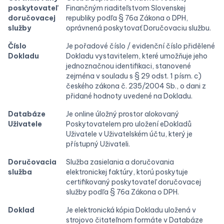
poskytovateľ
Finančným riaditeľstvom Slovenskej
doručovacej
republiky podľa § 76a Zákona o DPH,
služby
oprávnená poskytovať Doručovaciu službu.
Číslo
Je pořadové číslo / evidenční číslo přidělené
Dokladu
Dokladu vystavitelem, které umožňuje jeho
jednoznačnou identifikaci, stanovené
zejména v souladu s § 29 odst. 1 písm. c)
českého zákona č. 235/2004 Sb., o dani z
přidané hodnoty uvedené na Dokladu.
Databáze
Je online úložný prostor alokovaný
Uživatele
Poskytovatelem pro uložení eDokladů
Uživatele v Uživatelském účtu, který je
přístupný Uživateli.
Doručovacia
Služba zasielania a doručovania
služba
elektronickej faktúry, ktorú poskytuje
certifikovaný poskytovateľ doručovacej
služby podľa § 76a Zákona o DPH.
Doklad
Je elektronická kópia Dokladu uložená v
strojovo čitateľnom formáte v Databáze