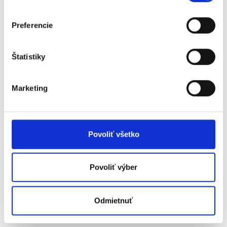
podnikatelem.
Preferencie
2.4. Objednaná Služba bude Uživateli dostupná v Aplikaci,
přičemž pokud proces vytvoření Objednávky bude vyžadovat
zadání údajů o platební kartě Uživatele, může být okamžik
Štatistiky
zpřístupnění Aplikace odložen do doby ověření platební karty
nebo provedení první platby.
Marketing
2.5. Rozsah Služeb poskytovaných na základě Smlouvy lze
rozšířit nebo upravit prostřednictvím dodatečných
Objednávek Uživatele. Obsah Smlouvy se v takovém případě
mění okamžikem, kdy Poskytovatel příslušnou Objednávku
Povoliť všetko
akceptuje.
2.6. Objednání Služeb může být provedeno jakýmkoli
Povoliť výber
způsobem, který Poskytovatel k tomuto účelu zpřístupní.
Poskytovatel může umožnit provádění Objednávek také
prostřednictvím Aplikace, a to buď jako balíčky Služeb, nebo
Odmietnuť
jako jednotlivé Služby, podle nabídky sestavené
Poskytovatelem.