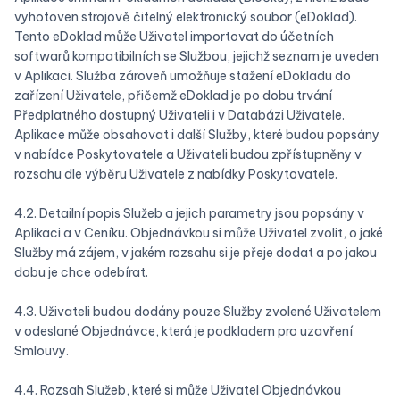
vyhotoven strojově čitelný elektronický soubor (eDoklad).
Tento eDoklad může Uživatel importovat do účetních
softwarů kompatibilních se Službou, jejichž seznam je uveden
v Aplikaci. Služba zároveň umožňuje stažení eDokladu do
zařízení Uživatele, přičemž eDoklad je po dobu trvání
Předplatného dostupný Uživateli i v Databázi Uživatele.
Aplikace může obsahovat i další Služby, které budou popsány
v nabídce Poskytovatele a Uživateli budou zpřístupněny v
rozsahu dle výběru Uživatele z nabídky Poskytovatele.
4.2. Detailní popis Služeb a jejich parametry jsou popsány v
Aplikaci a v Ceníku. Objednávkou si může Uživatel zvolit, o jaké
Služby má zájem, v jakém rozsahu si je přeje dodat a po jakou
dobu je chce odebírat.
4.3. Uživateli budou dodány pouze Služby zvolené Uživatelem
v odeslané Objednávce, která je podkladem pro uzavření
Smlouvy.
4.4. Rozsah Služeb, které si může Uživatel Objednávkou