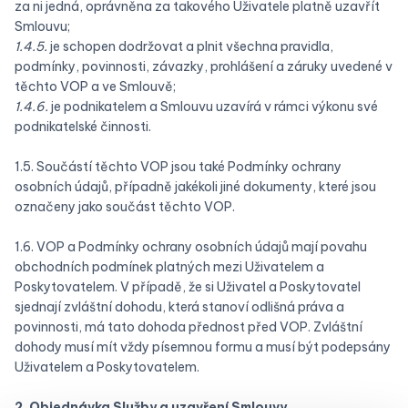
za ni jedná, oprávněna za takového Uživatele platně uzavřít
Smlouvu;
1.4.5.
je schopen dodržovat a plnit všechna pravidla,
podmínky, povinnosti, závazky, prohlášení a záruky uvedené v
těchto VOP a ve Smlouvě;
1.4.6.
je podnikatelem a Smlouvu uzavírá v rámci výkonu své
podnikatelské činnosti.
1.5. Součástí těchto VOP jsou také Podmínky ochrany
osobních údajů, případně jakékoli jiné dokumenty, které jsou
označeny jako součást těchto VOP.
1.6. VOP a Podmínky ochrany osobních údajů mají povahu
obchodních podmínek platných mezi Uživatelem a
Poskytovatelem. V případě, že si Uživatel a Poskytovatel
sjednají zvláštní dohodu, která stanoví odlišná práva a
povinnosti, má tato dohoda přednost před VOP. Zvláštní
dohody musí mít vždy písemnou formu a musí být podepsány
Uživatelem a Poskytovatelem.
2. Objednávka Služby a uzavření Smlouvy