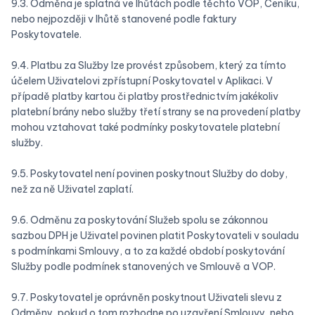
9.3. Odměna je splatná ve lhůtách podle těchto VOP, Ceníku,
nebo nejpozději v lhůtě stanovené podle faktury
Poskytovatele.
9.4. Platbu za Služby lze provést způsobem, který za tímto
účelem Uživatelovi zpřístupní Poskytovatel v Aplikaci. V
případě platby kartou či platby prostřednictvím jakékoliv
platební brány nebo služby třetí strany se na provedení platby
mohou vztahovat také podmínky poskytovatele platební
služby.
9.5. Poskytovatel není povinen poskytnout Služby do doby,
než za ně Uživatel zaplatí.
9.6. Odměnu za poskytování Služeb spolu se zákonnou
sazbou DPH je Uživatel povinen platit Poskytovateli v souladu
s podmínkami Smlouvy, a to za každé období poskytování
Služby podle podmínek stanovených ve Smlouvě a VOP.
9.7. Poskytovatel je oprávněn poskytnout Uživateli slevu z
Odměny, pokud o tom rozhodne po uzavření Smlouvy, nebo