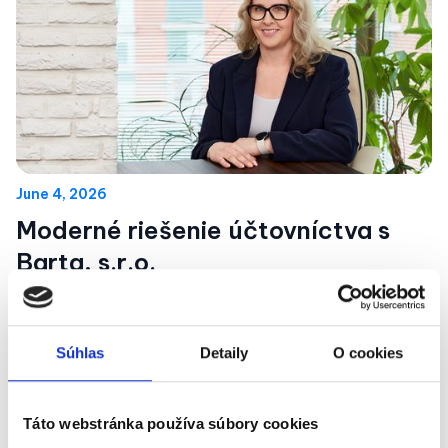
June 4, 2026
Moderné riešenie účtovníctva s
Barta, s.r.o.
Vďaka moderným riešeniam, akým je Doklado, dokáže
účtovná kancelária Barta, s.r.o. poskytovať svojim klientom
ešte kvalitnejšie služby. Viac si prečítate v článku.
Súhlas
Detaily
O cookies
Táto webstránka používa súbory cookies