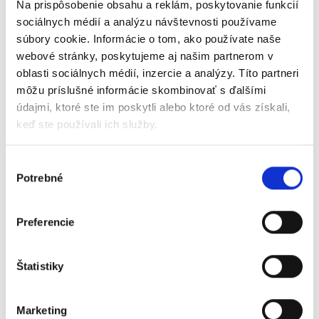
Na prispôsobenie obsahu a reklám, poskytovanie funkcií
sociálnych médií a analýzu návštevnosti používame
súbory cookie. Informácie o tom, ako používate naše
webové stránky, poskytujeme aj našim partnerom v
oblasti sociálnych médií, inzercie a analýzy. Títo partneri
môžu príslušné informácie skombinovať s ďalšími
údajmi, ktoré ste im poskytli alebo ktoré od vás získali,
keď ste používali ich služby.
June 4, 2026
Automatizácia spracovania
Výber
Potrebné
súhlasu
dokladov v spoločnosti ÚČTOVNÝ
DOM s.r.o.
Preferencie
Spoločnosť ÚČTOVNÝ DOM s.r.o. zefektívnila proces
získavania informácií z dokladov do účtovného programu,
Štatistiky
odstránila chybovosť a zrýchlila proces.
Marketing