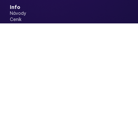
Info
Návody
Ceník
Webináře
Kontakt
Produkt
Zpracování účtenek a faktur
Vystavování faktur
Automatické účtování
Banka
Konvertor výpisů
Rozdělovač
Vyúčtování výdajů
Schvalování dokladů
Právní
Pravidla ochrany soukromí
Smluvní podmínky
Soubory cookies