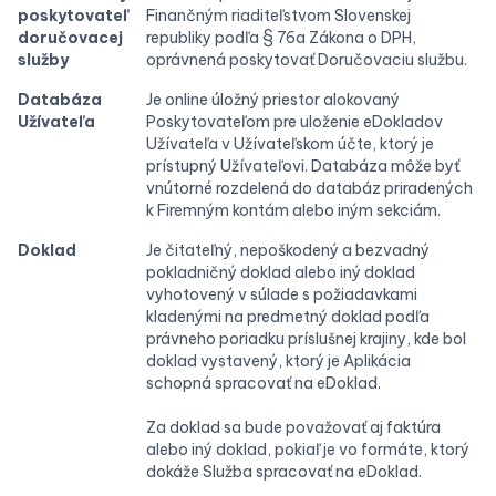
poskytovateľ
Finančným riaditeľstvom Slovenskej
doručovacej
republiky podľa § 76a Zákona o DPH,
služby
oprávnená poskytovať Doručovaciu službu.
Databáza
Je online úložný priestor alokovaný
Užívateľa
Poskytovateľom pre uloženie eDokladov
Užívateľa v Užívateľskom účte, ktorý je
prístupný Užívateľovi. Databáza môže byť
vnútorné rozdelená do databáz priradených
k Firemným kontám alebo iným sekciám.
Doklad
Je čitateľný, nepoškodený a bezvadný
pokladničný doklad alebo iný doklad
vyhotovený v súlade s požiadavkami
kladenými na predmetný doklad podľa
právneho poriadku príslušnej krajiny, kde bol
doklad vystavený, ktorý je Aplikácia
schopná spracovať na eDoklad.
Za doklad sa bude považovať aj faktúra
alebo iný doklad, pokiaľ je vo formáte, ktorý
dokáže Služba spracovať na eDoklad.