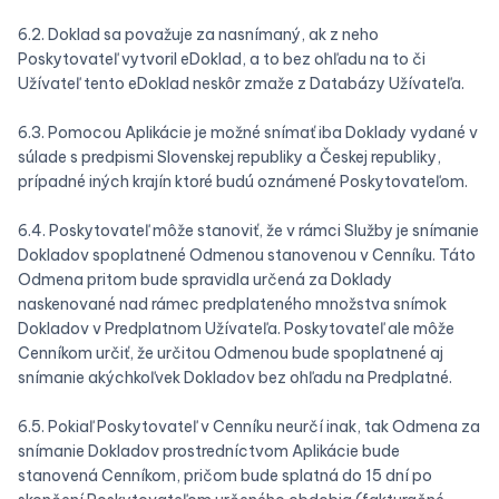
6.2. Doklad sa považuje za nasnímaný, ak z neho
Poskytovateľ vytvoril eDoklad, a to bez ohľadu na to či
Užívateľ tento eDoklad neskôr zmaže z Databázy Užívateľa.
6.3. Pomocou Aplikácie je možné snímať iba Doklady vydané v
súlade s predpismi Slovenskej republiky a Českej republiky,
prípadné iných krajín ktoré budú oznámené Poskytovateľom.
6.4. Poskytovateľ môže stanoviť, že v rámci Služby je snímanie
Dokladov spoplatnené Odmenou stanovenou v Cenníku. Táto
Odmena pritom bude spravidla určená za Doklady
naskenované nad rámec predplateného množstva snímok
Dokladov v Predplatnom Užívateľa. Poskytovateľ ale môže
Cenníkom určiť, že určitou Odmenou bude spoplatnené aj
snímanie akýchkoľvek Dokladov bez ohľadu na Predplatné.
6.5. Pokiaľ Poskytovateľ v Cenníku neurčí inak, tak Odmena za
snímanie Dokladov prostredníctvom Aplikácie bude
stanovená Cenníkom, pričom bude splatná do 15 dní po