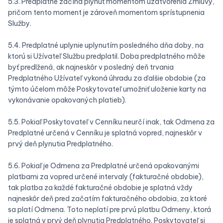
5.3. Predplatné začína plynúť momentom uzatvorenia Zmluvy,
pričom tento moment je zároveň momentom sprístupnenia
Služby.
5.4. Predplatné uplynie uplynutím posledného dňa doby, na
ktorú si Užívateľ Službu predplatil. Doba predplatného môže
byť predlžená, ak najneskôr v posledný deň trvania
Predplatného Užívateľ vykoná úhradu za ďalšie obdobie (za
týmto účelom môže Poskytovateľ umožniť uloženie karty na
vykonávanie opakovaných platieb).
5.5. Pokiaľ Poskytovateľ v Cenníku neurčí inak, tak Odmena za
Predplatné určená v Cenníku je splatná vopred, najneskôr v
prvý deň plynutia Predplatného.
5.6. Pokiaľ je Odmena za Predplatné určená opakovanými
platbami za vopred určené intervaly (fakturačné obdobie),
tak platba za každé fakturačné obdobie je splatná vždy
najneskôr deň pred začatím fakturačného obdobia, za ktoré
sa platí Odmena. Toto neplatí pre prvú platbu Odmeny, ktorá
je splatná v prvý deň plynutia Predplatného. Poskytovateľ si