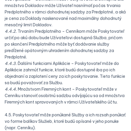
množstvo Dokladov môže Užívateľ nasnímať počas trvania
Predplatného v rámci dohodnutej sadzby za Predplatné, a aká
je cena za Doklady naskenované nad maximálny dohodnutý
mesačný limit Dokladov.
4.4.2.
Trvaním Predplatného – Cenníkom môže Poskytovateľ
určiť po akú dobu bude Užívateľovi dostupná Služba, pričom
po skončení Predplatného môže byť dodávanie služby
predĺžené opätovným uhradením dohodnutej sadzby za
Predplatné.
4.4.3.
Ďalšími funkciami Aplikácie – Poskytovateľ môže do
Aplikácie zahrnúť funkcie, ktoré budú dostupné iba po ich
objednaní a zaplatení ceny za ich poskytovanie. Tieto funkcie
sa budú považovať za Službu.
4.4.4.
Množstvom Firemných kont – Poskytovateľ môže v
Cenníku stanoviť osobitnú sadzbu odvíjajúcu sa od množstva
Firemných kont spravovaných v rámci Užívateľského účtu.
4.5. Poskytovateľ môže ponúkané Služby a ich rozsah ponúkať
vo forme balíkov Služieb, ktoré budú opísané v jeho ponuke
(napr. Cenníku).