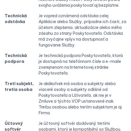
svojho uváženia poskytovať aj bezplatne.
Technická
Je vopred oznámená odstávka celej
odstávka
Aplikácie alebo Služby, prípadne ich časti, za
účelom zlepšenia, aktualizácie alebo iného
zásahu zo strany Poskytovateľa. Odstávka
má zvyčajne vplyv na dostupnosť a
fungovanie Služby.
Technická
Je technická podpora Poskytovateľa, ktorá
podpora
je dostupná na telefónnom čísle a e-maile
zverejnenom na Internetovej stránke
Poskytovateľa.
Tretí subjekt,
Je akákoľvek iná osoba a subjekty alebo
tretia osoba
viaceré osoby a subjekty odlišné od
Poskytovateľa a Užívateľa, ak nie je v
Zmluve a týchto VOP ustanovené inak.
Treťou osobou alebo tretím subjektom je aj
Firma.
Účtovný
Je účtovný softvér dodávaný tretími
softvér
osobami, ktorý je kompatibilný so Službou.