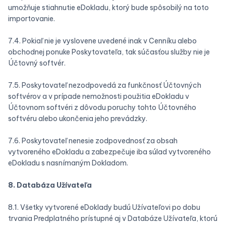
umožňuje stiahnutie eDokladu, ktorý bude spôsobilý na toto
importovanie.
7.4. Pokiaľ nie je vyslovene uvedené inak v Cenníku alebo
obchodnej ponuke Poskytovateľa, tak súčasťou služby nie je
Účtovný softvér.
7.5. Poskytovateľ nezodpovedá za funkčnosť Účtovných
softvérov a v prípade nemožnosti použitia eDokladu v
Účtovnom softvéri z dôvodu poruchy tohto Účtovného
softvéru alebo ukončenia jeho prevádzky.
7.6. Poskytovateľ nenesie zodpovednosť za obsah
vytvoreného eDokladu a zabezpečuje iba súlad vytvoreného
eDokladu s nasnímaným Dokladom.
8. Databáza Užívateľa
8.1. Všetky vytvorené eDoklady budú Užívateľovi po dobu
trvania Predplatného prístupné aj v Databáze Užívateľa, ktorú