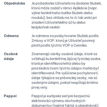
Objednávka
Je požiadavka Užívateľa na dodanie Služieb,
ktorú môže zadať v rámci Aplikácie (napr.
výber konkrétneho balíka Služieb alebo
modulu), bez ohľadu na to či tak urobí pri
zriadení Užívateľského účtu alebo
kedykoľvek neskôr.
Odmena
Je odmena za poskytovanie Služieb podľa
Zmluvy a VOP, ktorú je Užívateľ povinný
platiť podľa týchto VOP a Cenníka.
Osobné
Znamenajú všetky osobné údaje, ktoré sa
údaje
vzťahujú ku konkrétnej žijúcej fyzickej osobe,
ktorá je identifikovateľná alebo by
prostredníctvom týchto údajov mohla byť
identifikovaná. Pre vylúčenie pochybností,
údaje týkajúce sa právnickej osoby, nie sú
osobnými údajmi, pokiaľ nespĺňajú kritéria
prvej vety.
Peppol
Peppol je európska sieť pre bezpečnú
elektronickú výmenu obchodných
dokumentov (najmä faktúr a objednávok)