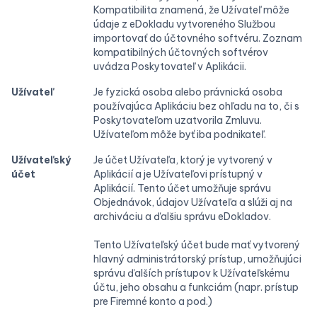
Kompatibilita znamená, že Užívateľ môže
údaje z eDokladu vytvoreného Službou
importovať do účtovného softvéru. Zoznam
kompatibilných účtovných softvérov
uvádza Poskytovateľ v Aplikácii.
Užívateľ
Je fyzická osoba alebo právnická osoba
používajúca Aplikáciu bez ohľadu na to, či s
Poskytovateľom uzatvorila Zmluvu.
Užívateľom môže byť iba podnikateľ.
Užívateľský
Je účet Užívateľa, ktorý je vytvorený v
účet
Aplikácií a je Užívateľovi prístupný v
Aplikácií. Tento účet umožňuje správu
Objednávok, údajov Užívateľa a slúži aj na
archiváciu a ďalšiu správu eDokladov.
Tento Užívateľský účet bude mať vytvorený
hlavný administrátorský prístup, umožňujúci
správu ďalších prístupov k Užívateľskému
účtu, jeho obsahu a funkciám (napr. prístup
pre Firemné konto a pod.)