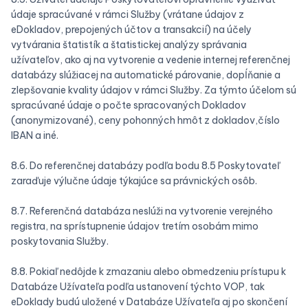
údaje spracúvané v rámci Služby (vrátane údajov z
eDokladov, prepojených účtov a transakcií) na účely
vytvárania štatistík a štatistickej analýzy správania
užívateľov, ako aj na vytvorenie a vedenie internej referenčnej
databázy slúžiacej na automatické párovanie, dopĺňanie a
zlepšovanie kvality údajov v rámci Služby. Za týmto účelom sú
spracúvané údaje o počte spracovaných Dokladov
(anonymizované), ceny pohonných hmôt z dokladov,číslo
IBAN a iné.
8.6. Do referenčnej databázy podľa bodu 8.5 Poskytovateľ
zaraďuje výlučne údaje týkajúce sa právnických osôb.
8.7. Referenčná databáza neslúži na vytvorenie verejného
registra, na sprístupnenie údajov tretím osobám mimo
poskytovania Služby.
8.8. Pokiaľ nedôjde k zmazaniu alebo obmedzeniu prístupu k
Databáze Užívateľa podľa ustanovení týchto VOP, tak
eDoklady budú uložené v Databáze Užívateľa aj po skončení