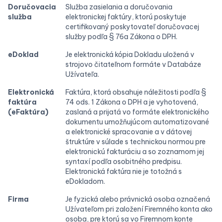
Doručovacia
Služba zasielania a doručovania
služba
elektronickej faktúry, ktorú poskytuje
certifikovaný poskytovateľ doručovacej
služby podľa § 76a Zákona o DPH.
eDoklad
Je elektronická kópia Dokladu uložená v
strojovo čitateľnom formáte v Databáze
Užívateľa.
Elektronická
Faktúra, ktorá obsahuje náležitosti podľa §
faktúra
74 ods. 1 Zákona o DPH a je vyhotovená,
(eFaktúra)
zaslaná a prijatá vo formáte elektronického
dokumentu umožňujúcom automatizované
a elektronické spracovanie a v dátovej
štruktúre v súlade s technickou normou pre
elektronickú fakturáciu a so zoznamom jej
syntaxí podľa osobitného predpisu.
Elektronická faktúra nie je totožná s
eDokladom.
Firma
Je fyzická alebo právnická osoba označená
Užívateľom pri založení Firemného konta ako
osoba, pre ktorú sa vo Firemnom konte