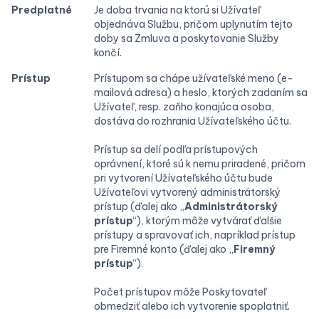
Predplatné
Je doba trvania na ktorú si Užívateľ
objednáva Službu, pričom uplynutím tejto
doby sa Zmluva a poskytovanie Služby
končí.
Prístup
Prístupom sa chápe užívateľské meno (e-
mailová adresa) a heslo, ktorých zadaním sa
Užívateľ, resp. zaňho konajúca osoba,
dostáva do rozhrania Užívateľského účtu.
Prístup sa delí podľa prístupových
oprávnení, ktoré sú k nemu priradené, pričom
pri vytvorení Užívateľského účtu bude
Užívateľovi vytvorený administrátorský
prístup (ďalej ako „
Administrátorský
prístup
“), ktorým môže vytvárať ďalšie
prístupy a spravovať ich, napríklad prístup
pre Firemné konto (ďalej ako „
Firemný
prístup
“).
Počet prístupov môže Poskytovateľ
obmedziť alebo ich vytvorenie spoplatniť.