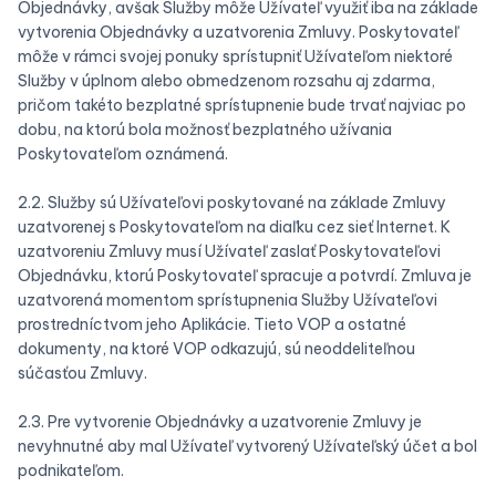
Objednávky, avšak Služby môže Užívateľ využiť iba na základe
vytvorenia Objednávky a uzatvorenia Zmluvy. Poskytovateľ
môže v rámci svojej ponuky sprístupniť Užívateľom niektoré
Služby v úplnom alebo obmedzenom rozsahu aj zdarma,
pričom takéto bezplatné sprístupnenie bude trvať najviac po
dobu, na ktorú bola možnosť bezplatného užívania
Poskytovateľom oznámená.
2.2. Služby sú Užívateľovi poskytované na základe Zmluvy
uzatvorenej s Poskytovateľom na diaľku cez sieť Internet. K
uzatvoreniu Zmluvy musí Užívateľ zaslať Poskytovateľovi
Objednávku, ktorú Poskytovateľ spracuje a potvrdí. Zmluva je
uzatvorená momentom sprístupnenia Služby Užívateľovi
prostredníctvom jeho Aplikácie. Tieto VOP a ostatné
dokumenty, na ktoré VOP odkazujú, sú neoddeliteľnou
súčasťou Zmluvy.
2.3. Pre vytvorenie Objednávky a uzatvorenie Zmluvy je
nevyhnutné aby mal Užívateľ vytvorený Užívateľský účet a bol
podnikateľom.