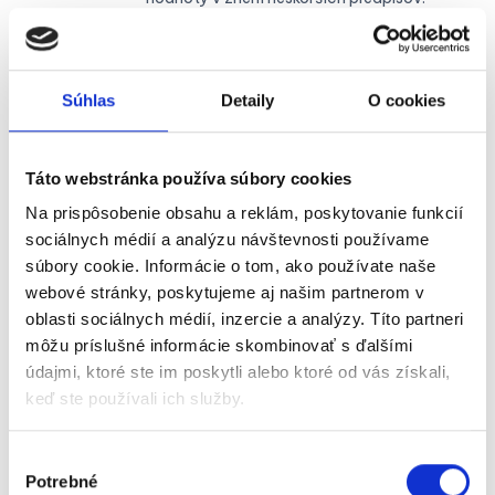
Zmluva
Je zmluvou o poskytovaní Služieb, ktorú
uzatvára s Užívateľ s Poskytovateľom na
základe Objednávky. Zmluva sa spravuje
Súhlas
Detaily
O cookies
týmito VOP, pričom pokiaľ sa odkazuje na
povinnosti podľa Zmluvy majú sa na mysli
povinnosti podľa VOP, Objednávky, Cenníka,
Podmienok ochrany súkromia, prípadnej
Táto webstránka používa súbory cookies
osobitnej dohody medzi Užívateľom a
Na prispôsobenie obsahu a reklám, poskytovanie funkcií
Poskytovateľom a dokumentami, na ktoré sa
odkazuje v rámci VOP, Objednávky, Cenníka,
sociálnych médií a analýzu návštevnosti používame
Podmienok ochrany súkromia, prípadnej
súbory cookie. Informácie o tom, ako používate naše
osobitnej dohody medzi Užívateľom.
webové stránky, poskytujeme aj našim partnerom v
oblasti sociálnych médií, inzercie a analýzy. Títo partneri
1.2. Všetky pojmy uvedené v bode 1.1. týchto VOP sa v ich
môžu príslušné informácie skombinovať s ďalšími
znení budú používať v príslušných gramatických tvaroch.
údajmi, ktoré ste im poskytli alebo ktoré od vás získali,
1.3. Tieto VOP sú záväzné pre každého, kto akýmkoľvek
keď ste používali ich služby.
spôsobom používa Aplikáciu alebo Službu v postavení
Užívateľa, pričom súhlas s týmito VOP Užívateľ vyjadrí
Výber
zakliknutím súhlasu v rámci Aplikácie alebo vytvorením
Potrebné
súhlasu