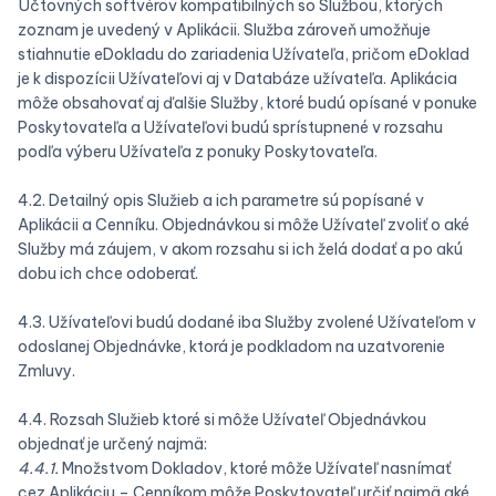
Účtovných softvérov kompatibilných so Službou, ktorých
zoznam je uvedený v Aplikácii. Služba zároveň umožňuje
stiahnutie eDokladu do zariadenia Užívateľa, pričom eDoklad
je k dispozícii Užívateľovi aj v Databáze užívateľa. Aplikácia
môže obsahovať aj ďalšie Služby, ktoré budú opísané v ponuke
Poskytovateľa a Užívateľovi budú sprístupnené v rozsahu
podľa výberu Užívateľa z ponuky Poskytovateľa.
4.2. Detailný opis Služieb a ich parametre sú popísané v
Aplikácii a Cenníku. Objednávkou si môže Užívateľ zvoliť o aké
Služby má záujem, v akom rozsahu si ich želá dodať a po akú
dobu ich chce odoberať.
4.3. Užívateľovi budú dodané iba Služby zvolené Užívateľom v
odoslanej Objednávke, ktorá je podkladom na uzatvorenie
Zmluvy.
4.4. Rozsah Služieb ktoré si môže Užívateľ Objednávkou
objednať je určený najmä:
4.4.1.
Množstvom Dokladov, ktoré môže Užívateľ nasnímať
cez Aplikáciu – Cenníkom môže Poskytovateľ určiť najmä aké