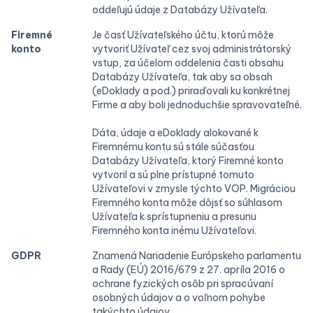
oddeľujú údaje z Databázy Užívateľa.
Firemné
Je časť Užívateľského účtu, ktorú môže
konto
vytvoriť Užívateľ cez svoj administrátorský
vstup, za účelom oddelenia časti obsahu
Databázy Užívateľa, tak aby sa obsah
(eDoklady a pod.) priraďovali ku konkrétnej
Firme a aby boli jednoduchšie spravovateľné.
Dáta, údaje a eDoklady alokované k
Firemnému kontu sú stále súčasťou
Databázy Užívateľa, ktorý Firemné konto
vytvoril a sú plne prístupné tomuto
Užívateľovi v zmysle týchto VOP. Migráciou
Firemného konta môže dôjsť so súhlasom
Užívateľa k sprístupneniu a presunu
Firemného konta inému Užívateľovi.
GDPR
Znamená Nariadenie Európskeho parlamentu
a Rady (EÚ) 2016/679 z 27. apríla 2016 o
ochrane fyzických osôb pri spracúvaní
osobných údajov a o voľnom pohybe
takýchto údajov.