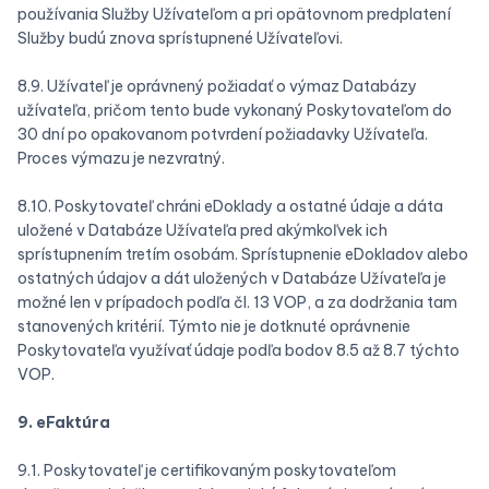
používania Služby Užívateľom a pri opätovnom predplatení
Služby budú znova sprístupnené Užívateľovi.
8.9. Užívateľ je oprávnený požiadať o výmaz Databázy
užívateľa, pričom tento bude vykonaný Poskytovateľom do
30 dní po opakovanom potvrdení požiadavky Užívateľa.
Proces výmazu je nezvratný.
8.10. Poskytovateľ chráni eDoklady a ostatné údaje a dáta
uložené v Databáze Užívateľa pred akýmkoľvek ich
sprístupnením tretím osobám. Sprístupnenie eDokladov alebo
ostatných údajov a dát uložených v Databáze Užívateľa je
možné len v prípadoch podľa čl. ‎13 VOP, a za dodržania tam
stanovených kritérií. Týmto nie je dotknuté oprávnenie
Poskytovateľa využívať údaje podľa bodov ‎8.5 až ‎8.7 týchto
VOP.
9. eFaktúra
9.1. Poskytovateľ je certifikovaným poskytovateľom