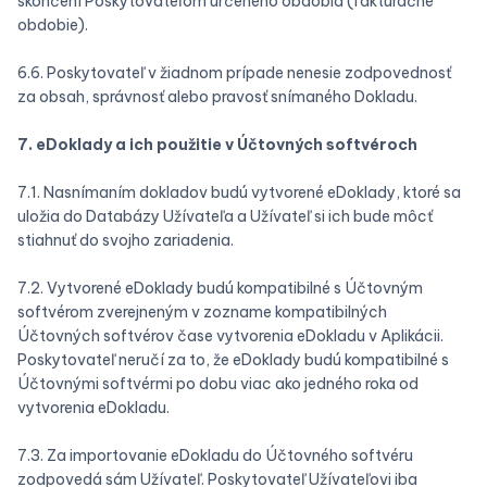
skončení Poskytovateľom určeného obdobia (fakturačné
obdobie).
6.6. Poskytovateľ v žiadnom prípade nenesie zodpovednosť
za obsah, správnosť alebo pravosť snímaného Dokladu.
7. eDoklady a ich použitie v Účtovných softvéroch
7.1. Nasnímaním dokladov budú vytvorené eDoklady, ktoré sa
uložia do Databázy Užívateľa a Užívateľ si ich bude môcť
stiahnuť do svojho zariadenia.
7.2. Vytvorené eDoklady budú kompatibilné s Účtovným
softvérom zverejneným v zozname kompatibilných
Účtovných softvérov čase vytvorenia eDokladu v Aplikácii.
Poskytovateľ neručí za to, že eDoklady budú kompatibilné s
Účtovnými softvérmi po dobu viac ako jedného roka od
vytvorenia eDokladu.
7.3. Za importovanie eDokladu do Účtovného softvéru
zodpovedá sám Užívateľ. Poskytovateľ Užívateľovi iba