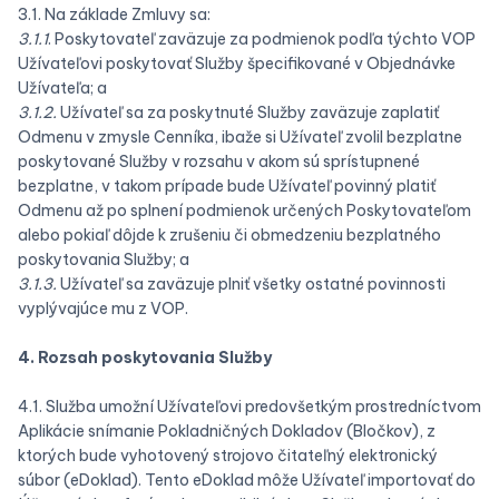
3.1. Na základe Zmluvy sa:
3.1.1
. Poskytovateľ zaväzuje za podmienok podľa týchto VOP
Užívateľovi poskytovať Služby špecifikované v Objednávke
Užívateľa; a
3.1.2.
Užívateľ sa za poskytnuté Služby zaväzuje zaplatiť
Odmenu v zmysle Cenníka, ibaže si Užívateľ zvolil bezplatne
poskytované Služby v rozsahu v akom sú sprístupnené
bezplatne, v takom prípade bude Užívateľ povinný platiť
Odmenu až po splnení podmienok určených Poskytovateľom
alebo pokiaľ dôjde k zrušeniu či obmedzeniu bezplatného
poskytovania Služby; a
3.1.3.
Užívateľ sa zaväzuje plniť všetky ostatné povinnosti
vyplývajúce mu z VOP.
4. Rozsah poskytovania Služby
4.1. Služba umožní Užívateľovi predovšetkým prostredníctvom
Aplikácie snímanie Pokladničných Dokladov (Bločkov), z
ktorých bude vyhotovený strojovo čitateľný elektronický
súbor (eDoklad). Tento eDoklad môže Užívateľ importovať do