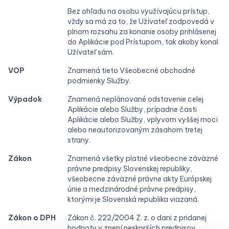
Bez ohľadu na osobu využívajúcu prístup,
vždy sa má za to, že Užívateľ zodpovedá v
plnom rozsahu za konanie osoby prihlásenej
do Aplikácie pod Prístupom, tak akoby konal
Užívateľ sám.
VOP
Znamená tieto Všeobecné obchodné
podmienky Služby.
Výpadok
Znamená neplánované odstavenie celej
Aplikácie alebo Služby, prípadne časti
Aplikácie alebo Služby, vplyvom vyššej moci
alebo neautorizovaným zásahom tretej
strany.
Zákon
Znamená všetky platné všeobecne záväzné
právne predpisy Slovenskej republiky,
všeobecne záväzné právne akty Európskej
únie a medzinárodné právne predpisy,
ktorými je Slovenská republika viazaná.
Zákon o DPH
Zákon č. 222/2004 Z. z. o dani z pridanej
hodnoty v znení neskorších predpisov.