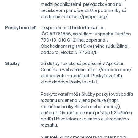
medzi podnikateľmi, prevádzkovaná na
neziskovom princípe; bližšie podmienky sú
dostupné na https://peppol.org/.
Poskytovateľ
Je spoločnosť
Doklado, s. r. o
.,
IČO:53781856, so sídlom: Vojtecha Tvrdého
790/13, 010 01 Žilina, zapísaná v
Obchodnom registri Okresného súdu Žilina ,
odd.: Sro, vložka č. 77283/L.
Služby
Sú služby tak ako sú popísané v Aplikácii,
Cenníku a webstránke https://doklado.com/
alebo iných materiáloch Poskytovateľa,
ktoré dodáva Poskytovateľ.
Poskytovateľ môže Služby poskytovať podľa
rozsahu určeného v jeho ponuke (napr.
konkrétne balíky Služieb alebo moduly),
pričom Užívateľ bude mať prístup k Službám
podľa Užívateľom zvoleného a uhradeného
rozsahu.
Niektoré Služby môže Poskytovateľ podľa