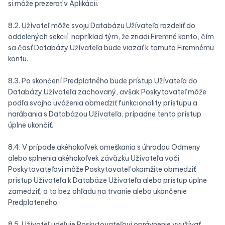
si môže prezerať v Aplikácii.
8.2. Užívateľ môže svoju Databázu Užívateľa rozdeliť do
oddelených sekcií, napríklad tým, že zriadi Firemné konto, čím
sa časť Databázy Užívateľa bude viazať k tomuto Firemnému
kontu.
8.3. Po skončení Predplatného bude prístup Užívateľa do
Databázy Užívateľa zachovaný, avšak Poskytovateľ môže
podľa svojho uváženia obmedziť funkcionality prístupu a
narábania s Databázou Užívateľa, prípadne tento prístup
úplne ukončiť.
8.4. V prípade akéhokoľvek omeškania s úhradou Odmeny
alebo splnenia akéhokoľvek záväzku Užívateľa voči
Poskytovateľovi môže Poskytovateľ okamžite obmedziť
prístup Užívateľa k Databáze Užívateľa alebo prístup úplne
zamedziť, a to bez ohľadu na trvanie alebo ukončenie
Predplateného.
8.5. Užívateľ udeľuje Poskytovateľovi oprávnenie využívať