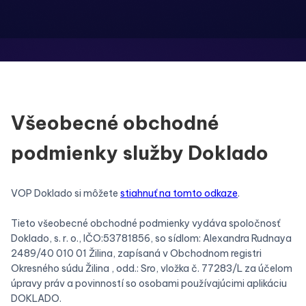
Všeobecné obchodné
podmienky služby Doklado
VOP Doklado si môžete
stiahnuť na tomto odkaze
.
Tieto všeobecné obchodné podmienky vydáva spoločnosť
Doklado, s. r. o., IČO:53781856, so sídlom: Alexandra Rudnaya
2489/40 010 01 Žilina, zapísaná v Obchodnom registri
Okresného súdu Žilina , odd.: Sro, vložka č. 77283/L za účelom
úpravy práv a povinností so osobami používajúcimi aplikáciu
DOKLADO.