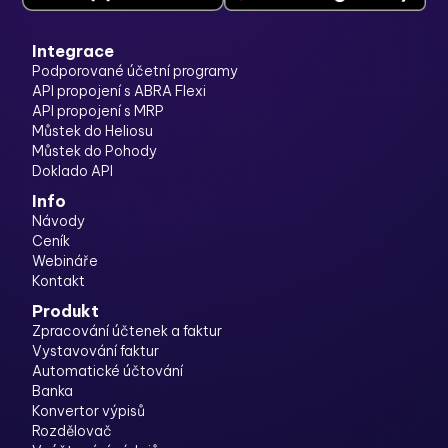
Integrace
Podporované účetní programy
API propojení s ABRA Flexi
API propojení s MRP
Můstek do Heliosu
Můstek do Pohody
Doklado API
Info
Návody
Ceník
Webináře
Kontakt
Produkt
Zpracování účtenek a faktur
Vystavování faktur
Automatické účtování
Banka
Konvertor výpisů
Rozdělovač