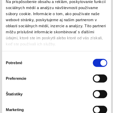
Na prispôsobenie obsahu a reklám, poskytovanie funkcií
Je potrebné si manuálne upraviť
sociálnych médií a analýzu návštevnosti používame
súbory cookie. Informácie o tom, ako používate naše
sadzby DPH na nové nakoľko
webové stránky, poskytujeme aj našim partnerom v
systém nedokáže zistiť do akej
oblasti sociálnych médií, inzercie a analýzy. Títo partneri
sadzby ma faktúry prestaviť.
môžu príslušné informácie skombinovať s ďalšími
Doklado nevystaví opakovanú
údajmi, ktoré ste im poskytli alebo ktoré od vás získali,
keď ste používali ich služby.
fakturáciu s dátumom dodania v
roku 2025 ak je na pravidel
Výber
opakovanej fakturácie nastavená
Potrebné
súhlasu
sadzba z roku 2024 (20%, 10%).
Stormware
Preferencie
POHODA
Štatistiky
Postupujte podľa
usmernení od
Stormware
. K dispozícii je aj
Marketing