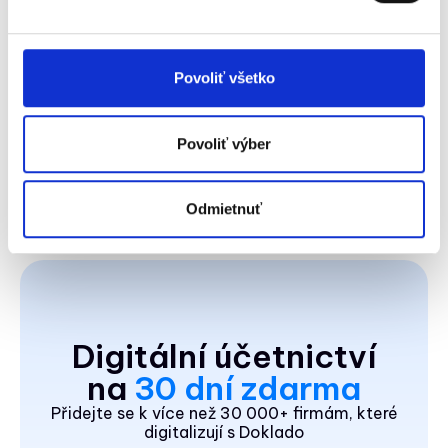
videonávod
pre prácu s novými
sadzbami DPH.
KROS Omega
Povoliť všetko
Postupujte podľa
usmernení od
Povoliť výber
KROS
.
Odmietnuť
Digitální účetnictví
na
30 dní zdarma
Přidejte se k více než 30 000+ firmám, které
digitalizují s Doklado