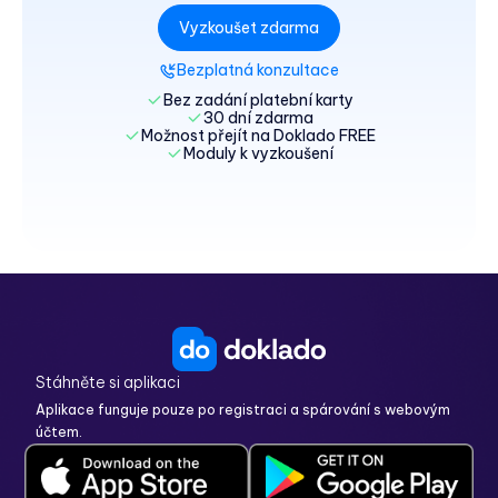
Vyzkoušet zdarma
Bezplatná konzultace
Bez zadání platební karty
30 dní zdarma
Možnost přejít na Doklado FREE
Moduly k vyzkoušení
Stáhněte si aplikaci
Aplikace funguje pouze po registraci a spárování s webovým
účtem.