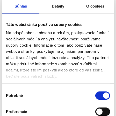
fakturácia
Súhlas
Detaily
O cookies
Je potrebné si manuálne upraviť
sadzby DPH na nové nakoľko
Táto webstránka používa súbory cookies
systém nedokáže zistiť do akej
Na prispôsobenie obsahu a reklám, poskytovanie funkcií
sadzby ma faktúry prestaviť.
sociálnych médií a analýzu návštevnosti používame
Doklado nevystaví opakovanú
súbory cookie. Informácie o tom, ako používate naše
webové stránky, poskytujeme aj našim partnerom v
fakturáciu s dátumom dodania v
oblasti sociálnych médií, inzercie a analýzy. Títo partneri
roku 2025 ak je na pravidel
môžu príslušné informácie skombinovať s ďalšími
opakovanej fakturácie nastavená
údajmi, ktoré ste im poskytli alebo ktoré od vás získali,
sadzba z roku 2024 (20%, 10%).
keď ste používali ich služby.
Stormware
Výber
POHODA
Potrebné
súhlasu
Postupujte podľa
usmernení od
Preferencie
Stormware
. K dispozícii je aj