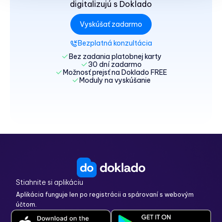
digitalizujú s Doklado
Vyskúšať zadarmo
Bezplatná konzultácia
Bez zadania platobnej karty
30 dní zadarmo
Možnosť prejsť na Doklado FREE
Moduly na vyskúšanie
Stiahnite si aplikáciu
Aplikácia funguje len po
registrácii
a spárovaní s webovým
účtom.