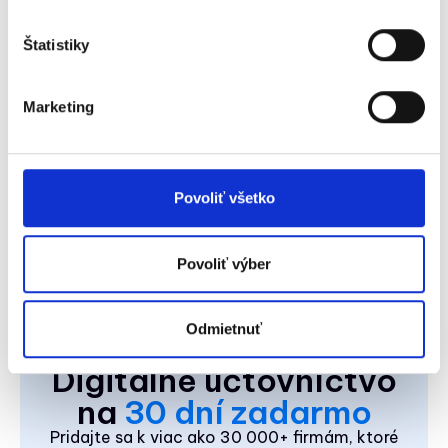
videonávod
pre prácu s novými
Štatistiky
sadzbami DPH.
KROS Omega
Marketing
Postupujte podľa
usmernení od
KROS
.
Povoliť všetko
Povoliť výber
Odmietnuť
Digitálne účtovníctvo
na
30 dní zadarmo
Pridajte sa k viac ako 30 000+ firmám, ktoré