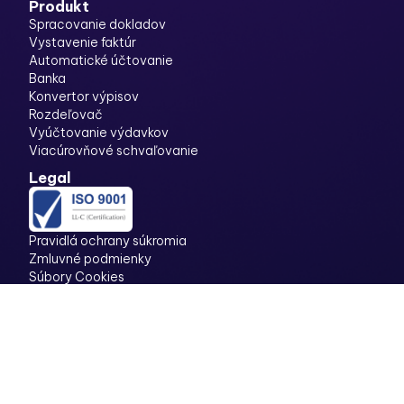
Produkt
Spracovanie dokladov
Vystavenie faktúr
Automatické účtovanie
Banka
Konvertor výpisov
Rozdeľovač
Vyúčtovanie výdavkov
Viacúrovňové schvaľovanie
Legal
Pravidlá ochrany súkromia
Zmluvné podmienky
Súbory Cookies
Stanovisko audítora
Stanovisko FS SR
Archivované doklady ako dôkazný prostriedok v súdnych
sporoch
Informácia k vedeniu a uchovávaniu účtovníctva v
elektronickej podobe