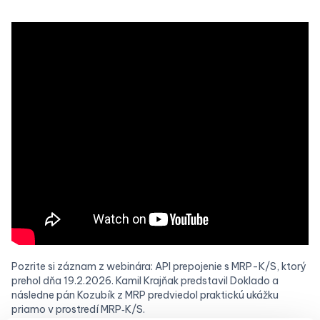
Pozrite si záznam z webinára: API prepojenie s MRP-K/S, ktorý
prehol dňa 19.2.2026. Kamil Krajňak predstavil Doklado a
následne pán Kozubík z MRP predviedol praktickú ukážku
priamo v prostredí MRP‑K/S.