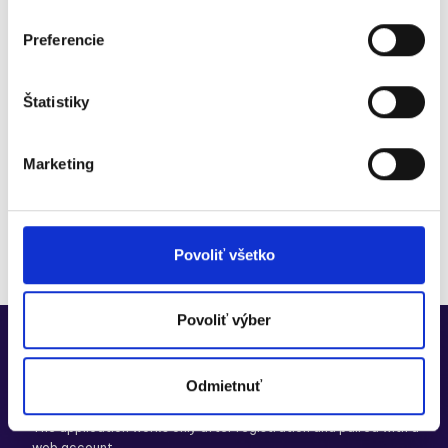
Join over 30,000+ companies digitizing with
Preferencie
Doklado
Try for free
Štatistiky
Free consultation
No credit card required
Marketing
30 days free
Option to switch to Doklado FREE
Modules to try
Povoliť všetko
Povoliť výber
Odmietnuť
Download the app
The application works only after
registration
and paired with a
web account.