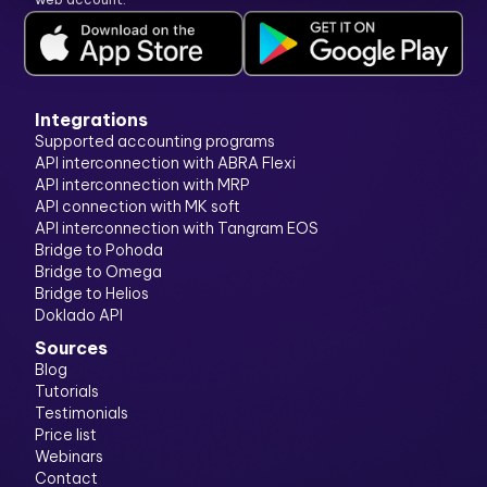
Integrations
Supported accounting programs
API interconnection with ABRA Flexi
API interconnection with MRP
API connection with MK soft
API interconnection with Tangram EOS
Bridge to Pohoda
Bridge to Omega
Bridge to Helios
Doklado API
Sources
Blog
Tutorials
Testimonials
Price list
Webinars
Contact