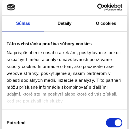
Na webinári sme ukázali:
✅ Aké výhody má API prepojenie s MRP-K/S
Súhlas
Detaily
O cookies
✅ Nastavenie firmy pre účtovanie v MRP-K/S
✅ Automatický prenos dokladov do MRP-K/S
Táto webstránka používa súbory cookies
✅ Prenos interného čísla z MRP-K/S do Doklado
Na prispôsobenie obsahu a reklám, poskytovanie funkcií
✅ Prenos linku do digitálneho archívu a PDF prílohy
sociálnych médií a analýzu návštevnosti používame
súbory cookie. Informácie o tom, ako používate naše
webové stránky, poskytujeme aj našim partnerom v
oblasti sociálnych médií, inzercie a analýzy. Títo partneri
môžu príslušné informácie skombinovať s ďalšími
údajmi, ktoré ste im poskytli alebo ktoré od vás získali,
keď ste používali ich služby.
Digital accounting
Výber
Potrebné
súhlasu
for
30 days free