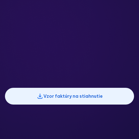
Až 7 faktúr mesačne zdarma
Automaticky generované QR kódy pre rýchlu platbu
Faktúry odosielané mailom, alebo na stiahnutie
Vzor faktúry na stiahnutie