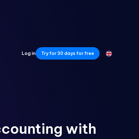
Log in
Try for 30 days for free
counting with