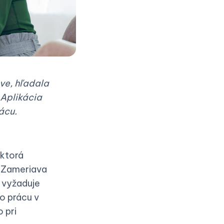
ve, hľadala
. Aplikácia
ácu.
ktorá
. Zameriava
e vyžaduje
o prácu v
 pri