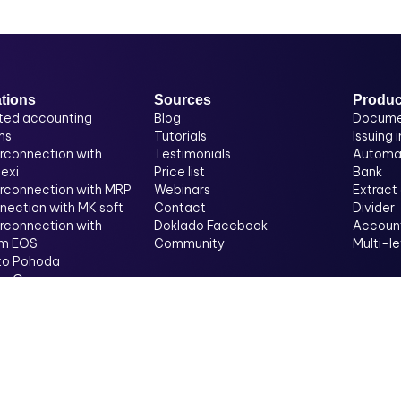
ations
Sources
Produc
ted accounting
Blog
Docume
ms
Tutorials
Issuing 
erconnection with
Testimonials
Automat
exi
Price list
Bank
erconnection with MRP
Webinars
Extract
nection with MK soft
Contact
Divider
erconnection with
Doklado Facebook
Account
m EOS
Community
Multi-l
 to Pohoda
 to Omega
to Helios
o API