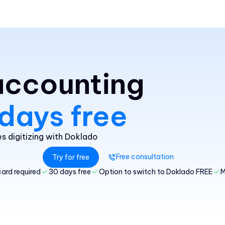
 accounting
days free
 digitizing with Doklado
Free consultation
Try for free
card required
30 days free
Option to switch to Doklado FREE
M