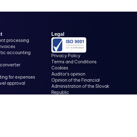
t
Legal
nt processing
invoices
ic accounting
Privacy Policy
Terms and Conditions
 converter
Cookies
Auditor's opinion
ing for expenses
Opinion of the Financial
evel approval
Administration of the Slovak
Republic
Archived documents as a
means of evidence in
litigation
Information on keeping and
keeping accounting in
electronic form