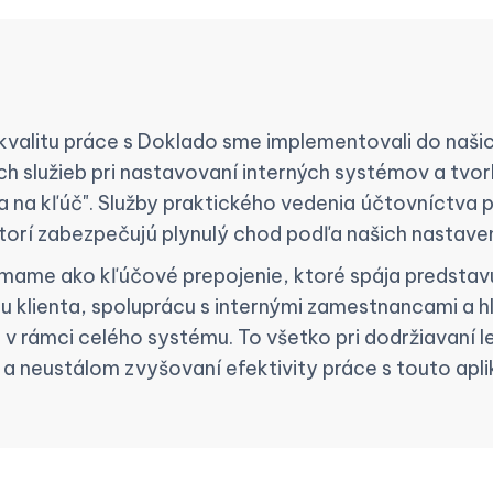
 kvalitu práce s Doklado sme implementovali do naši
h služieb pri nastavovaní interných systémov a tvo
a na kľúč". Služby praktického vedenia účtovníctva 
torí zabezpečujú plynulý chod podľa našich nastaven
mame ako kľúčové prepojenie, ktoré spája predstav
 u klienta, spoluprácu s internými zamestnancami a h
v rámci celého systému. To všetko pri dodržiavaní l
a neustálom zvyšovaní efektivity práce s touto apli