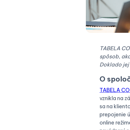
TABELA CON
spôsob, ako 
Doklado jej
O spolo
TABELA CON
vznikla na 
sa na klient
prepojenie 
online režim