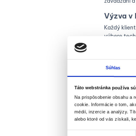
zavádzaní a 
Výzva v 
Každý klient
výbere tech
zamestnancam
sme riešenie
Hľadanie
Súhlas
Pri našej pr
POHODA
a 
Táto webstránka používa sú
klientov a k
Na prispôsobenie obsahu a r
poskytla var
cookie. Informácie o tom, ak
médií, inzercie a analýzy. Tí
zjednodušil
alebo ktoré od vás získali, ke
Výsledk
Výber