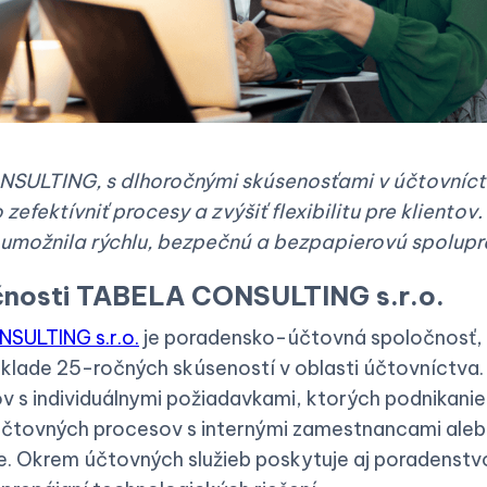
SULTING, s dlhoročnými skúsenosťami v účtovníct
zefektívniť procesy a zvýšiť flexibilitu pre klientov
 umožnila rýchlu, bezpečnú a bezpapierovú spolupr
čnosti TABELA CONSULTING s.r.o.
SULTING s.r.o.
je poradensko-účtovná spoločnosť, 
základe 25-ročných skúseností v oblasti účtovníctva
ov s individuálnymi požiadavkami, ktorých podnikani
účtovných procesov s internými zamestnancami aleb
e. Okrem účtovných služieb poskytuje aj poradenstvo