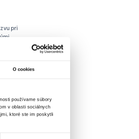
zvu pri
nými
trebovali
ácu.
O cookies
ftvérom
stnancami
, ktorá nám
vnosti používame súbory
ia, čím
om v oblasti sociálnych
mi, ktoré ste im poskytli