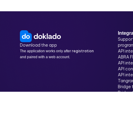
Integr
Suppor
Download the app
progra
API int
registration
The application works only after
ABRA Fl
and paired with a web account.
API int
API con
API int
Tangra
Bridge
Bridge
Bridge 
Doklad