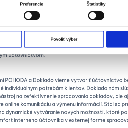
 charakter našich poradensko-účtovných služieb, kt
Preferencie
Štatistiky
važne realizovali prostredníctvom virtuálneho kontak
ôžeme potvrdiť, že
aplikácia Doklado
výrazne zefektív
sa časová aj finančná náročnosť znížila minimálne o 
es nám otvára dvere k novým možnostiam, vrátane
Povoliť výber
eho manažmentu klientov, ktorí uprednostňujú moder
ným účtovníctvom.
i POHODA a Doklado vieme vytvoriť účtovníctvo be
é individuálnym potrebám klientov. Doklado nám slúž
ástroj na zefektívnenie spracovania dokladov, ale a
e online komunikáciu a výmenu informácií. Stal sa pr
na dynamické vytváranie nových možností, ktoré po
mfort interného účtovníka v externej forme spracova