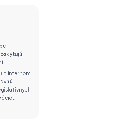
ch
rbe
poskytujú
í.
u o internom
lavnú
egislatívnych
káciou.