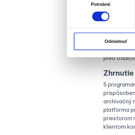
Vzhľadom na
Potrebné
súhlasu
doteraz pre
klientmi, m
proces, čím 
Tento progr
Odmietnuť
individuáln
pred tradič
Zhrnutie
S programam
prispôsoben
archivačný n
platforma pr
priestorom 
klientom ko