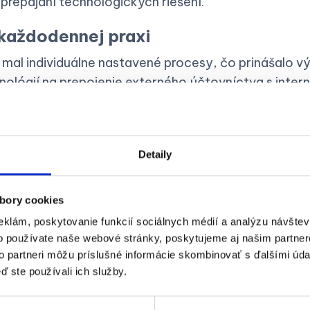
prepájaní technologických riešení.
každodennej praxi
 mal individuálne nastavené procesy, čo prinášalo vý
nológií na prepojenie externého účtovníctva s inter
i a konateľmi, ktorí často pôsobili v zahraničí. Po
, ktoré by zabezpečilo efektívnu a flexibilnú spolupr
 riešení
Detaily
áci sme využívali cloudové prepojenia s
účtovným so
nastavovali zdieľané informačné priestory so zame
bory cookies
onateľmi. Skutočný zlom nastal s aplikáciou
Doklado
eklám, poskytovanie funkcií sociálnych médií a analýzu návšte
iabilné riešenia pre personálne a technické prepojen
o používate naše webové stránky, poskytujeme aj našim partner
to partneri môžu príslušné informácie skombinovať s ďalšími údaj
a spoluprácu medzi všetkými stranami.
ď ste používali ich služby.
y spolupráce