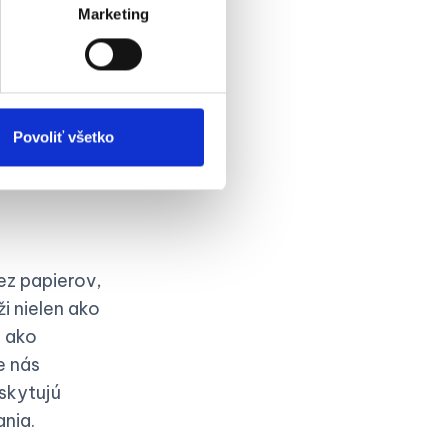
oré sa aj
Marketing
tu s
nila celý
50 %.
Povoliť všetko
né prístupy
z papierov,
i nielen ako
j ako
e nás
skytujú
nia.