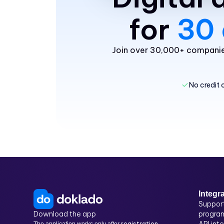
for
30 
Join over 30,000+ companies
No credit 
Integr
Suppor
Download the app
progra
API int
registration
The application works only after