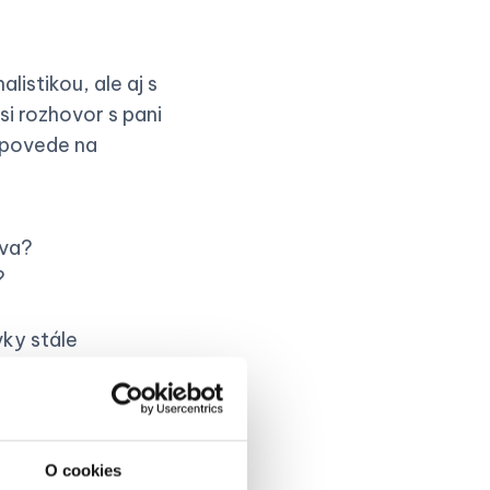
istikou, ale aj s
i rozhovor s pani
dpovede na
tva?
?
vky stále
O cookies