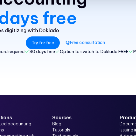
days free
 digitizing with Doklado
Free consultation
Try for free
card required
30 days free
Option to switch to Doklado FREE
M
ations
Sources
Produc
ted accounting
Blog
Docume
ms
Tutorials
Issuing 
erconnection with
Testimonials
Automat