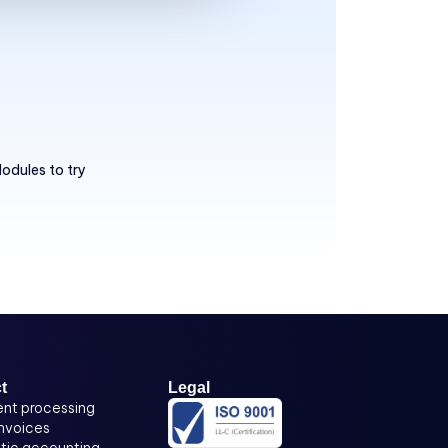
odules to try
t
Legal
nt processing
invoices
ic accounting