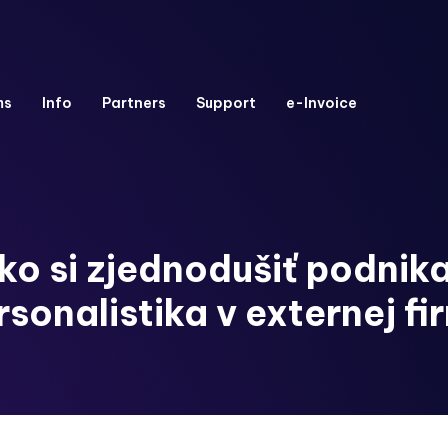
ms
Info
Partners
Support
e-Invoice
o si zjednodušiť podnik
rsonalistika v externej fi