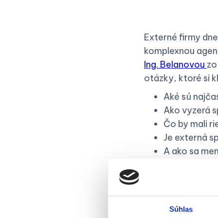
Externé firmy dne
komplexnou agendo
Ing. Belanovou
zo
otázky, ktoré si k
Aké sú najča
Ako vyzerá s
Čo by mali r
Je externá s
A ako sa men
náročnejšie?
Súhlas