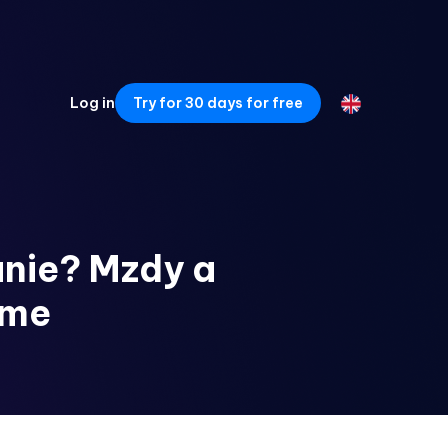
Log in
Try for 30 days for free
anie? Mzdy a
rme