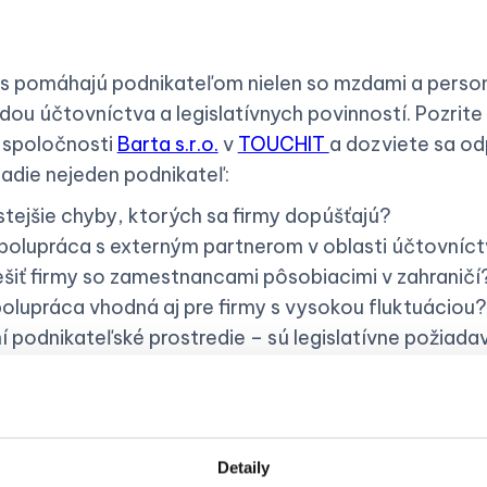
s pomáhajú podnikateľom nielen so mzdami a personal
u účtovníctva a legislatívnych povinností. Pozrite s
 spoločnosti
Barta s.r.o.
v
TOUCHIT
a dozviete sa o
ladie nejeden podnikateľ:
stejšie chyby, ktorých sa firmy dopúšťajú?
polupráca s externým partnerom v oblasti účtovníc
iešiť firmy so zamestnancami pôsobiacimi v zahraničí
polupráca vhodná aj pre firmy s vysokou fluktuáciou?
í podnikateľské prostredie – sú legislatívne požiada
Detaily