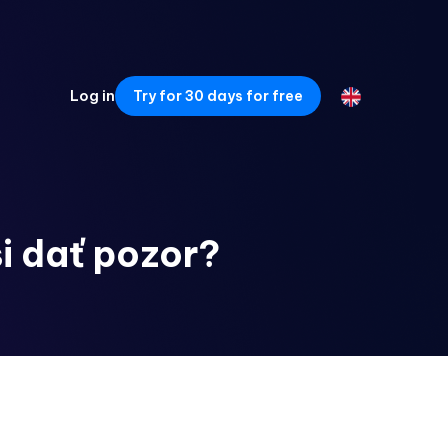
Log in
Try for 30 days for free
si dať pozor?