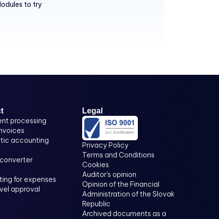
odules to try
t
Legal
nt processing
invoices
ic accounting
Privacy Policy
Terms and Conditions
 converter
Cookies
Auditor's opinion
ing for expenses
Opinion of the Financial
evel approval
Administration of the Slovak
Republic
Archived documents as a