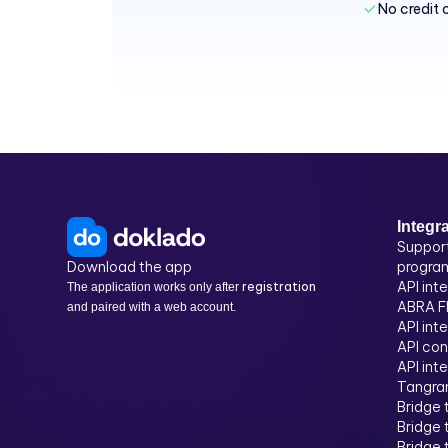
No credit 
Integr
Suppor
Download the app
progra
API int
registration
The application works only after
ABRA Fl
and paired with a web account.
API int
API con
API int
Tangra
Bridge
Bridge
Bridge 