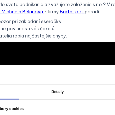
 do sveta podnikania a zvažujete založenie s.r.o.? V 
. Michaela Belanová
z firmy
Barta s.r.o.
poradí:
pozor pri zakladaní eseročky.
vne povinnosti vás čakajú.
telia robia najčastejšie chyby.
Detaily
bory cookies