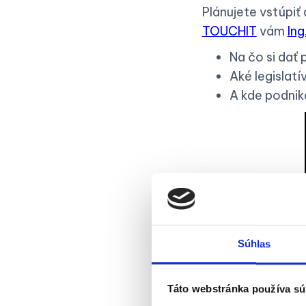
Plánujete vstúpiť
TOUCHIT
vám
Ing
Na čo si dať 
Aké legislatí
A kde podnika
Súhlas
Táto webstránka používa sú