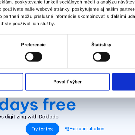
eklám, poskytovanie funkcií sociálnych médií a analýzu návšte
o používate naše webové stránky, poskytujeme aj našim partner
to partneri môžu príslušné informácie skombinovať s ďalšími údaj
ď ste používali ich služby.
Preferencie
Štatistiky
 accounting
Povoliť výber
days free
 digitizing with Doklado
Free consultation
Try for free