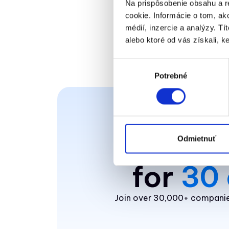
Na prispôsobenie obsahu a r
cookie. Informácie o tom, ak
médií, inzercie a analýzy. Tí
alebo ktoré od vás získali, ke
Výber
Potrebné
súhlasu
Digital
Odmietnuť
for
30 
Join over 30,000+ companies