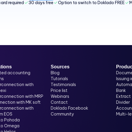
card required
30 days free
Option to switch to Doklado FREE
M
ations
Sources
Produc
ted accounting
Blog
Docume
ms
Tutorials
Issuing 
erconnection with
Testimonials
Automat
exi
Price list
Bank
erconnection with MRP
Webinars
Extract
nection with MK soft
Contact
Divider
erconnection with
Doklado Facebook
Account
m EOS
Community
Multi-l
 to Pohoda
 to Omega
to Helios