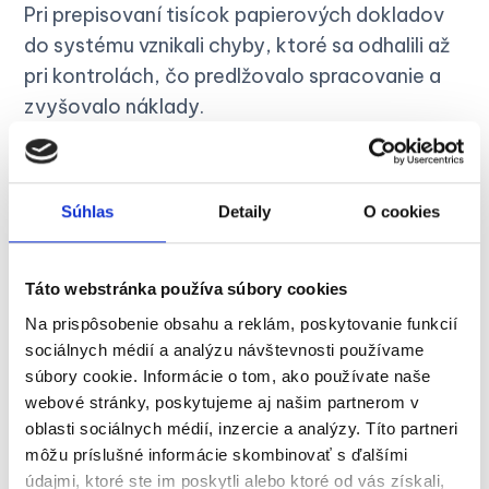
Pri prepisovaní tisícok papierových dokladov
do systému vznikali chyby, ktoré sa odhalili až
pri kontrolách, čo predlžovalo spracovanie a
zvyšovalo náklady.
Často nás klienti žiadali o kópie dokladov pre
reklamácie, čo znamenalo doklad
identifikovať, vyhľadať, oskenovať, poslať e-
Súhlas
Detaily
O cookies
mailom a opäť založiť.
Táto webstránka používa súbory cookies
Na prispôsobenie obsahu a reklám, poskytovanie funkcií
sociálnych médií a analýzu návštevnosti používame
súbory cookie. Informácie o tom, ako používate naše
webové stránky, poskytujeme aj našim partnerom v
oblasti sociálnych médií, inzercie a analýzy. Títo partneri
môžu príslušné informácie skombinovať s ďalšími
Riešenie
údajmi, ktoré ste im poskytli alebo ktoré od vás získali,