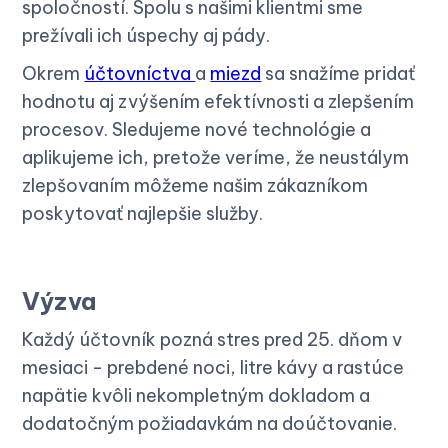
spoločností. Spolu s našimi klientmi sme
prežívali ich úspechy aj pády.
Okrem
účtovníctva
a
miezd
sa snažíme pridať
hodnotu aj zvýšením efektívnosti a zlepšením
procesov. Sledujeme nové technológie a
aplikujeme ich, pretože veríme, že neustálym
zlepšovaním môžeme našim zákazníkom
poskytovať najlepšie služby.
Výzva
Každý účtovník pozná stres pred 25. dňom v
mesiaci - prebdené noci, litre kávy a rastúce
napätie kvôli nekompletným dokladom a
dodatočným požiadavkám na doúčtovanie.