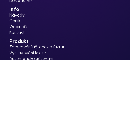
Doklado API
Info
Návody
Ceník
Webináře
Kontakt
Produkt
Zpracování účtenek a faktur
Vystavování faktur
Automatické účtování
Banka
Konvertor výpisů
Rozdělovač
Vyúčtování výdajů
Schvalování dokladů
Právní
Pravidla ochrany soukromí
Smluvní podmínky
Soubory cookies