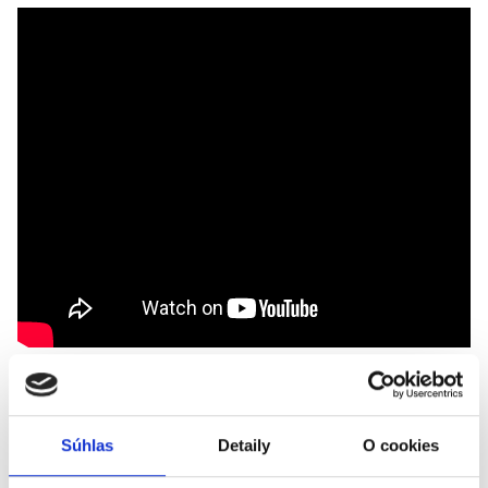
Pozrite si záznam z webinára a objavte najnovšie vylepšenia v
Doklado. Ukážeme vám čo je nové v sekcii Banka, ako
pohodlne spracovávať doklady na mobile či tablete a ako si
Súhlas
Detaily
O cookies
prácu spríjemniť v tmavom režime.