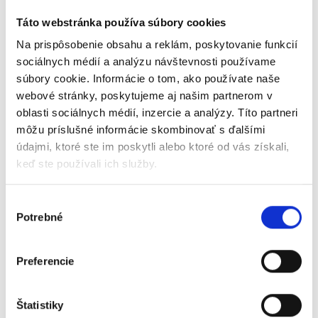
Obsah webinára:
Táto webstránka používa súbory cookies
✔️ Doklado je poštár e-Faktúry
Na prispôsobenie obsahu a reklám, poskytovanie funkcií
✔️ Novinky v module Banka
sociálnych médií a analýzu návštevnosti používame
✔️ Spracovanie dokladov na mobile a tablete
súbory cookie. Informácie o tom, ako používate naše
webové stránky, poskytujeme aj našim partnerom v
✔️ Tmavý režim aplikácie
oblasti sociálnych médií, inzercie a analýzy. Títo partneri
✔️ a ďalšie...
môžu príslušné informácie skombinovať s ďalšími
údajmi, ktoré ste im poskytli alebo ktoré od vás získali,
keď ste používali ich služby.
Výber
Potrebné
súhlasu
Preferencie
Digitální účetnictví
na
30 dní zdarma
Štatistiky
Přidejte se k více než 30 000+ firmám, které