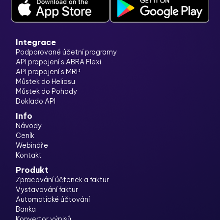
Integrace
Podporované účetní programy
API propojení s ABRA Flexi
API propojení s MRP
Můstek do Heliosu
Můstek do Pohody
Doklado API
Info
Návody
Ceník
Webináře
Kontakt
Produkt
Zpracování účtenek a faktur
Vystavování faktur
Automatické účtování
Banka
Konvertor výpisů