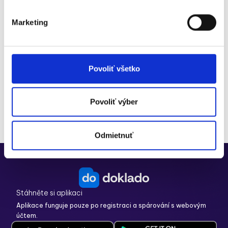
digitalizují s Doklado
Marketing
Vyzkoušet zdarma
Bezplatná konzultace
Bez zadání platební karty
Povoliť všetko
30 dní zdarma
Možnost přejít na Doklado FREE
Moduly k vyzkoušení
Povoliť výber
Odmietnuť
Stáhněte si aplikaci
Aplikace funguje pouze po registraci a spárování s webovým
účtem.