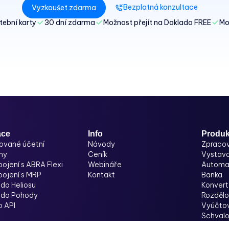
Bezplatná konzultace
Vyzkoušet zdarma
tební karty
30 dní zdarma
Možnost přejít na Doklado FREE
Mo
ace
Info
Produk
ované účetní
Návody
Zpracov
my
Ceník
Vystavo
pojení s ABRA Flexi
Webináře
Automat
pojení s MRP
Kontakt
Banka
do Heliosu
Konvert
 do Pohody
Rozděl
o API
Vyúčtov
Schvalo