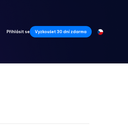
Přihlásit se
Vyzkoušet 30 dní zdarma