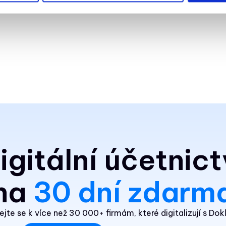
igitální účetnict
na
30 dní zdarm
ejte se k více než 30 000+ firmám, které digitalizují s Do