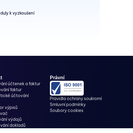
duly k vyzkoušení
t
Právní
ání účtenek a faktur
vání faktur
ické účtování
Pravidla ochrany soukromí
Smluvní podmínky
or výpisů
Soubory cookies
ovač
ání výdajů
vání dokladů