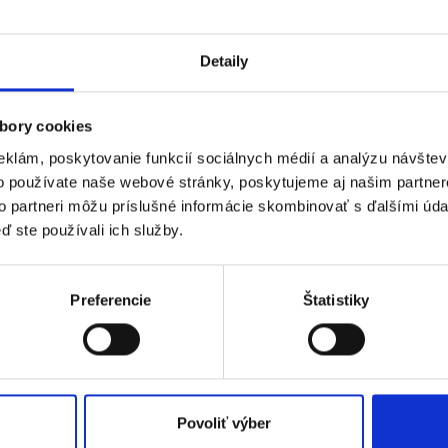
Detaily
bory cookies
eklám, poskytovanie funkcií sociálnych médií a analýzu návšte
o používate naše webové stránky, poskytujeme aj našim partner
to partneri môžu príslušné informácie skombinovať s ďalšími údaj
ď ste používali ich služby.
Preferencie
Štatistiky
Povoliť výber