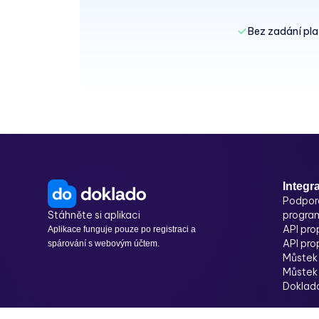
Bez zadání pla
Integr
Podpor
Stáhněte si aplikaci
progra
API pro
Aplikace funguje pouze po registraci a
API pro
spárování s webovým účtem.
Můstek 
Můstek
Doklad