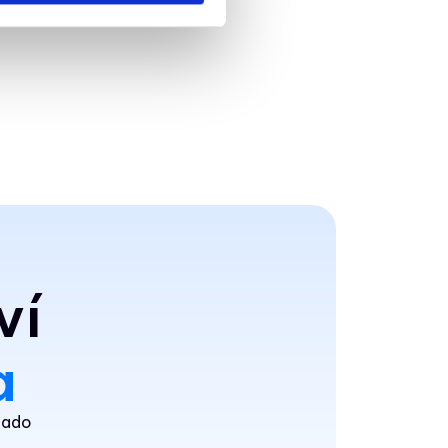
ví
a
klado