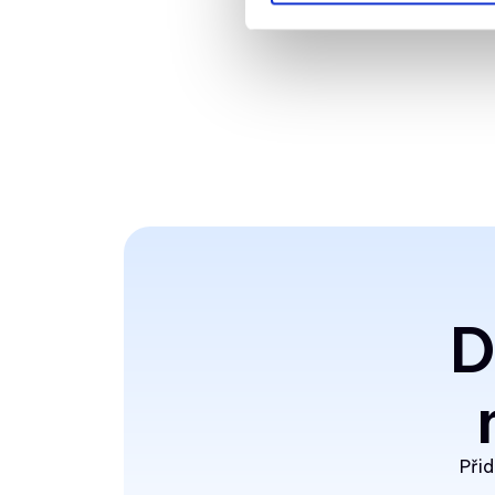
D
Přid