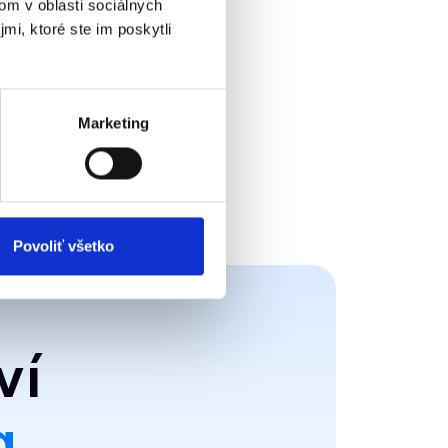
om v oblasti sociálnych
mi, ktoré ste im poskytli
Marketing
Povoliť všetko
ví
a