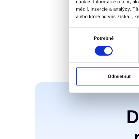
cookie. Informácie o tom, ak
médií, inzercie a analýzy. Tí
alebo ktoré od vás získali, ke
Výber
Potrebné
súhlasu
Odmietnuť
D