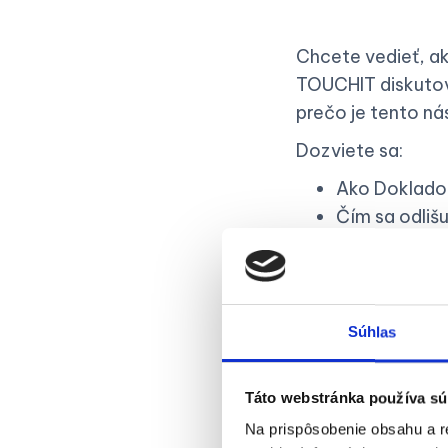
Chcete vedieť, ak
TOUCHIT diskutova
prečo je tento ná
Dozviete sa:
Ako Doklado 
Čím sa odlišu
Prečo si ho z
A aké prakti
Súhlas
Táto webstránka používa sú
Na prispôsobenie obsahu a r