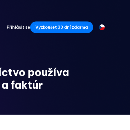
Přihlásit se
Vyzkoušet 30 dní zdarma
íctvo používa
a faktúr