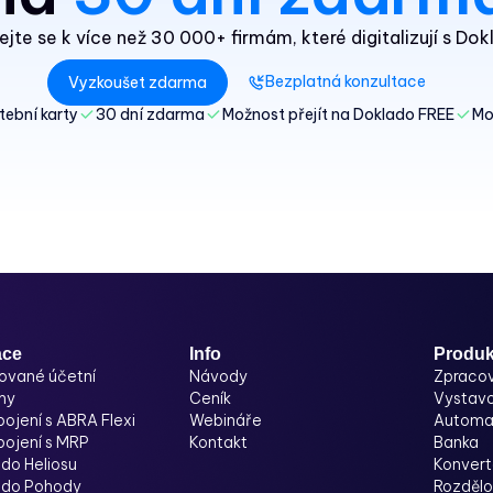
ejte se k více než 30 000+ firmám, které digitalizují s Do
Bezplatná konzultace
Vyzkoušet zdarma
tební karty
30 dní zdarma
Možnost přejít na Doklado FREE
Mo
ace
Info
Produk
ované účetní
Návody
Zpracov
my
Ceník
Vystavo
pojení s ABRA Flexi
Webináře
Automat
pojení s MRP
Kontakt
Banka
do Heliosu
Konvert
 do Pohody
Rozděl