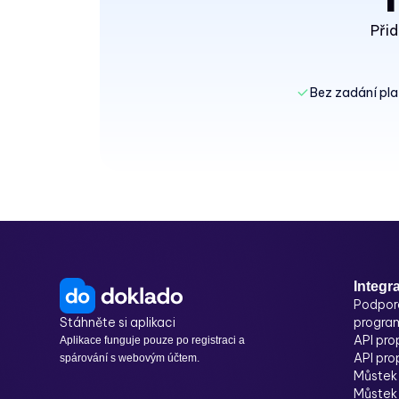
Přid
Bez zadání pla
Integr
Podpor
Stáhněte si aplikaci
progra
API pro
Aplikace funguje pouze po registraci a
API pro
spárování s webovým účtem.
Můstek 
Můstek