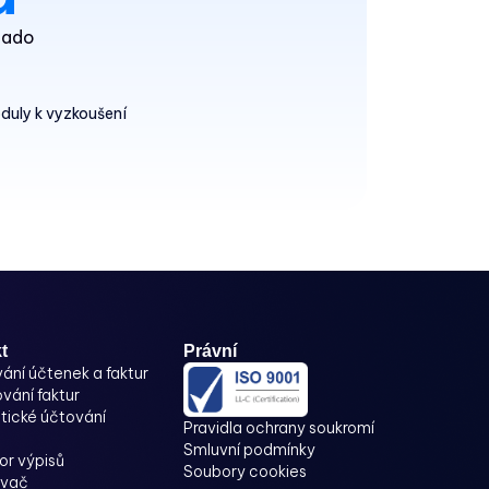
klado
duly k vyzkoušení
t
Právní
ání účtenek a faktur
vání faktur
ické účtování
Pravidla ochrany soukromí
Smluvní podmínky
or výpisů
Soubory cookies
ovač