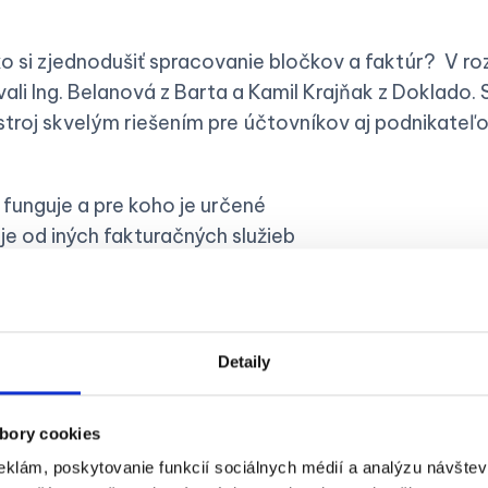
o si zjednodušiť spracovanie bločkov a faktúr? V ro
li Ing. Belanová z Barta a Kamil Krajňak z Doklado. S
stroj skvelým riešením pre účtovníkov aj podnikateľo
funguje a pre koho je určené
je od iných fakturačných služieb
volili odborníci z Barta
cké výhody prináša v každodennej práci
Detaily
bory cookies
eklám, poskytovanie funkcií sociálnych médií a analýzu návšte