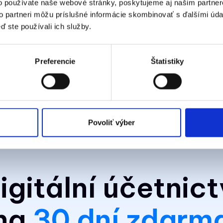
o používate naše webové stránky, poskytujeme aj našim partner
to partneri môžu príslušné informácie skombinovať s ďalšími údaj
ď ste používali ich služby.
Preferencie
Štatistiky
Povoliť výber
igitální účetnict
na
30 dní zdarm