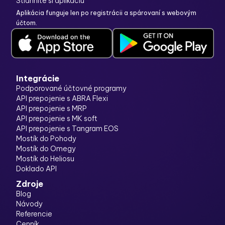
Stiahnite si aplikáciu
Aplikácia funguje len po
registrácii
a spárovaní s webovým
účtom.
Integrácie
Podporované účtovné programy
API prepojenie s ABRA Flexi
API prepojenie s MRP
API prepojenie s MK soft
API prepojenie s Tangram EOS
Mostík do Pohody
Mostík do Omegy
Mostík do Heliosu
Doklado API
Zdroje
Blog
Návody
Referencie
Cenník