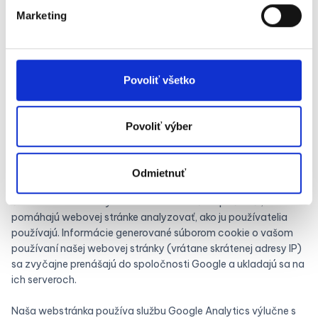
Marketing
Tretie osoby, ktoré môžu získať osobné údaje prostredníctvom
súborov cookies nájdete v cookies pop-up bannery a v tomto
zozname:
Povoliť všetko
Názov služby:
Google analytics
Identifikácia tretej strany:
Google Inc., 1600 Amphitheatre
Parkway, Mountain View, CA 94043, USA
Povoliť výber
Podmienky ochrany súkromia stretej strany:
https://support.google.com/analytics/answer/6004245?
hl=en
Odmietnuť
Popis služby:
Google Analytics používa takzvané „cookies“,
čo sú textové súbory umiestnené vo vašom počítači, ktoré
pomáhajú webovej stránke analyzovať, ako ju používatelia
používajú. Informácie generované súborom cookie o vašom
používaní našej webovej stránky (vrátane skrátenej adresy IP)
sa zvyčajne prenášajú do spoločnosti Google a ukladajú sa na
ich serveroch.
Naša webstránka používa službu Google Analytics výlučne s