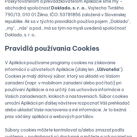
Poskytovateľom a prevádzkovateľom Aplikácie sme my –
obchodná spoločnosť
Doklado, s. r. o.
, Vojtecha Tvrdého
790/13, 010 01 Žilina, IČO: 53781856 založená v Slovenskej
republike. Ak sa v týchto pravidlách používa pojem „Doklado“,
„my“, „nás“ a pod., má sa tým na mysli uvedená spoločnosť
Doklado, s. r. o..
Pravidlá používania Cookies
V Aplikácii používame programy cookies na získavanie
informácií o užívateľoch Aplikácie (ďalej len „
Užívatelia
“).
Cookies je malý dátový súbor, ktorý sa ukladá vo Vašom
zariadení (napr. v mobilnom zariadení alebo počítači) pri
používaní Aplikácie a na určitý čas uchováva informácie o
Vašich zariadeniach, krokoch a nastaveniach. Súbor cookies
umožní Aplikácii pri ďalšej návšteve rozpoznať Váš prehliadač
alebo ukladať Vaše nastavenia a iné informácie. Je to bežná
prax väčšiny aplikácii a webových portálov.
Súbory cookies môžete kontrolovať a/alebo zmazať podľa
uváženia – podrobnosti sú dostupné a môžete si ich pozrieť na