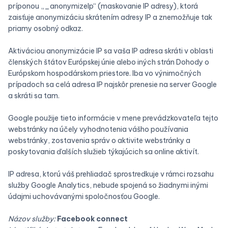
príponou „_anonymizeIp“ (maskovanie IP adresy), ktorá
zaisťuje anonymizáciu skrátením adresy IP a znemožňuje tak
priamy osobný odkaz.
Aktiváciou anonymizácie IP sa vaša IP adresa skráti v oblasti
členských štátov Európskej únie alebo iných strán Dohody o
Európskom hospodárskom priestore. Iba vo výnimočných
prípadoch sa celá adresa IP najskôr prenesie na server Google
a skráti sa tam.
Google použije tieto informácie v mene prevádzkovateľa tejto
webstránky na účely vyhodnotenia vášho používania
webstránky, zostavenia správ o aktivite webstránky a
poskytovania ďalších služieb týkajúcich sa online aktivít.
IP adresa, ktorú váš prehliadač sprostredkuje v rámci rozsahu
služby Google Analytics, nebude spojená so žiadnymi inými
údajmi uchovávanými spoločnosťou Google.
Názov služby:
Facebook connect