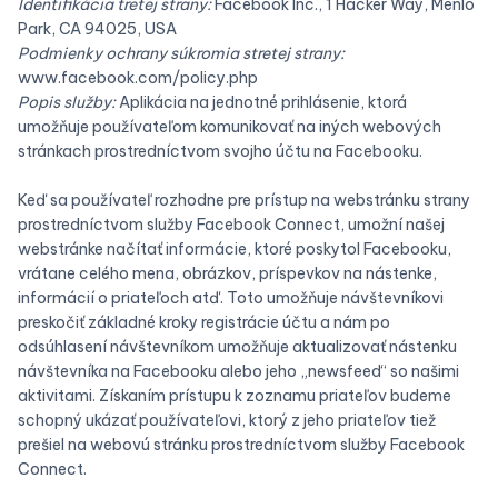
Identifikácia tretej strany:
Facebook Inc., 1 Hacker Way, Menlo
Park, CA 94025, USA
Podmienky ochrany súkromia stretej strany:
www.facebook.com/policy.php
Popis služby:
Aplikácia na jednotné prihlásenie, ktorá
umožňuje používateľom komunikovať na iných webových
stránkach prostredníctvom svojho účtu na Facebooku.
Keď sa používateľ rozhodne pre prístup na webstránku strany
prostredníctvom služby Facebook Connect, umožní našej
webstránke načítať informácie, ktoré poskytol Facebooku,
vrátane celého mena, obrázkov, príspevkov na nástenke,
informácií o priateľoch atď. Toto umožňuje návštevníkovi
preskočiť základné kroky registrácie účtu a nám po
odsúhlasení návštevníkom umožňuje aktualizovať nástenku
návštevníka na Facebooku alebo jeho „newsfeed“ so našimi
aktivitami. Získaním prístupu k zoznamu priateľov budeme
schopný ukázať používateľovi, ktorý z jeho priateľov tiež
prešiel na webovú stránku prostredníctvom služby Facebook
Connect.