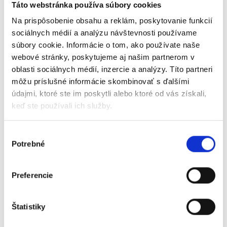
Táto webstránka používa súbory cookies
zariadenia navštívené.
Na prispôsobenie obsahu a reklám, poskytovanie funkcií
Súbory cookies tretích strán ale môžeme používať aj na
sociálnych médií a analýzu návštevnosti používame
prevádzku niektorých integrálnych častí Aplikácie, ako
súbory cookie. Informácie o tom, ako používate naše
napríklad prevádzku helpdesku, prípadne na backend support
webové stránky, poskytujeme aj našim partnerom v
Aplikácie.
oblasti sociálnych médií, inzercie a analýzy. Títo partneri
môžu príslušné informácie skombinovať s ďalšími
Súbory cookies tretích strán (vrátane tých používaných
údajmi, ktoré ste im poskytli alebo ktoré od vás získali,
trackermi) môžete zmazať alebo zakázať rovnako ako
keď ste používali ich služby.
štandardné súbory cookies.
Tretie osoby, ktorým poskytujete
Výber
Vaše osobné údaje na základe
Potrebné
súhlasu
súborov cookies
Preferencie
Prostredníctvom súborov cookies tretích strán získavajú tretie
osoby údaje o Užívateľoch na účely a v rozsahu potrebnom na
zlepšovanie a optimalizáciu webstránky a štatistické
Štatistiky
zisťovanie, prípadne na zjednodušenie Užívateľského
rozhrania.