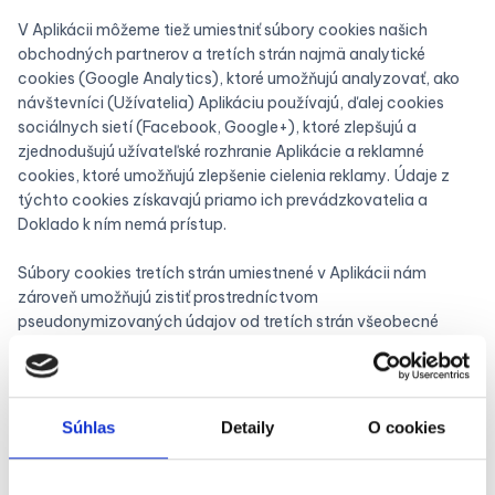
V Aplikácii môžeme tiež umiestniť súbory cookies našich
obchodných partnerov a tretích strán najmä analytické
cookies (Google Analytics), ktoré umožňujú analyzovať, ako
návštevníci (Užívatelia) Aplikáciu používajú, ďalej cookies
sociálnych sietí (Facebook, Google+), ktoré zlepšujú a
zjednodušujú užívateľské rozhranie Aplikácie a reklamné
cookies, ktoré umožňujú zlepšenie cielenia reklamy. Údaje z
týchto cookies získavajú priamo ich prevádzkovatelia a
Doklado k ním nemá prístup.
Súbory cookies tretích strán umiestnené v Aplikácii nám
zároveň umožňujú zistiť prostredníctvom
pseudonymizovaných údajov od tretích strán všeobecné
informácie o Užívateľoch, napríklad o ich preferenciách
zistených na základe nimi navštívených internetových
stránok. Tieto údaje získava tretia strana používaním
špecializovaných súborov cookies tzv. „trackerov“, ktoré sú
Súhlas
Detaily
O cookies
schopné identifikovať návštevníkovo zariadenie (bez
konkrétnej identifikácie osoby) pri spustení Aplikácie a
zapamätať si aké webstránky boli prostredníctvom daného