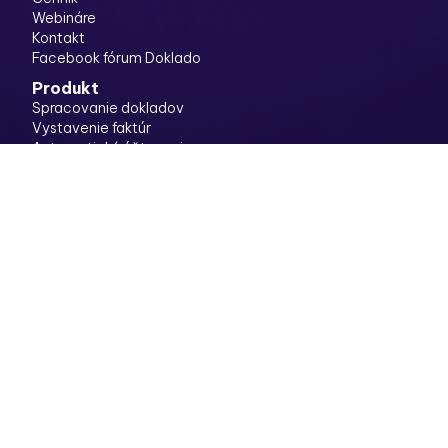
Webináre
Kontakt
Facebook fórum Doklado
Produkt
Spracovanie dokladov
Vystavenie faktúr
Automatické účtovanie
Banka
Konvertor výpisov
Rozdeľovač
Vyúčtovanie výdavkov
Viacúrovňové schvaľovanie
Legal
Pravidlá ochrany súkromia
Zmluvné podmienky
Súbory Cookies
Stanovisko audítora
Stanovisko FS SR
Archivované doklady ako dôkazný prostriedok v súdnych