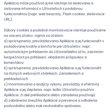
Aplikácia môže používať aj iné nástroje na sledovanie a
zisťovanie informácií o Užívateľoch s podobnou
funkcionalitou (napr. web beacony, Flash cookies, sledovacie
URL).
Súbory cookies a podobné monitorovacie nástroje používame
na viacero účelov, najmä za účelom:
a) sprístupnenia, prevádzkovania Aplikácie a jej funkcionalít v
požadovanej kvalite a komforte pre Užívateľov, napr.
automatickým prihlásením do Užívateľského účtu, zaistením
bezpečnosti po prihlásení, vkladaním príspevkov a
komentárov;
b) sprístupnenia, prevádzkovania Aplikácie a jej funkcionalít
na rôznych webových stránkach, zariadeniach a
prehliadačoch;
c) monitorovania a analýzy výkonu, prevádzky a efektivity
Aplikácie a jej zlepšenia, napr. koľko Užívateľov používa
Aplikácie, či aké prehliadače alebo zariadenia používajú;
d) zabránenia zneužitia Aplikácie a prevencie a odhalenia
podvodného alebo inak nevhodného správania.