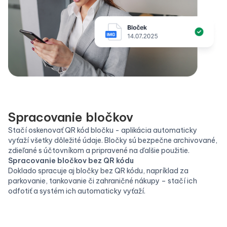
Spracovanie bločkov
Stačí oskenovať QR kód bločku - aplikácia automaticky
vyťaží všetky dôležité údaje. Bločky sú bezpečne archivované,
zdieľané s účtovníkom a pripravené na ďalšie použitie.
Spracovanie bločkov bez QR kódu
Doklado spracuje aj bločky bez QR kódu, napríklad za
parkovanie, tankovanie či zahraničné nákupy – stačí ich
odfotiť a systém ich automaticky vyťaží.