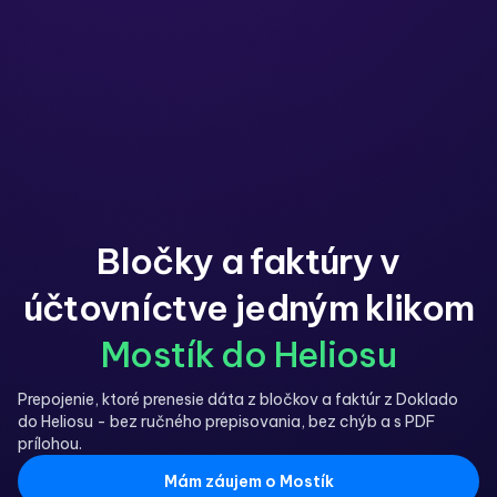
Bločky a faktúry v
účtovníctve jedným klikom
Mostík do Heliosu
Prepojenie, ktoré prenesie dáta z bločkov a faktúr z Doklado
do Heliosu - bez ručného prepisovania, bez chýb a s PDF
prílohou.
Mám záujem o Mostík