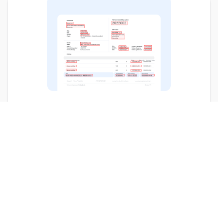
02. Doklado automaticky vyťaží všetky údaje