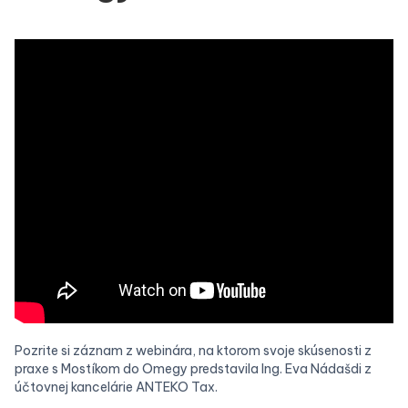
Pozrite si záznam z webinára, na ktorom svoje skúsenosti z
praxe s Mostíkom do Omegy predstavila Ing. Eva Nádašdi z
účtovnej kancelárie ANTEKO Tax.