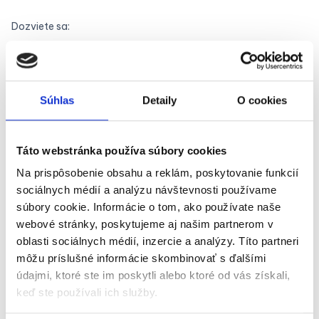
Dozviete sa:
✨ ako účtovná kancelária pracuje s Doklado v praxi
✨ aké sú skúsenosti s Mostíkom do Omegy v každodennom
používaní
Súhlas
Detaily
O cookies
✨ aké výsledky prinieslo prepojenie Doklado + Omega
Praktická ukážka:
Táto webstránka používa súbory cookies
✨ prenos účtovej osnovy z Omegy do Doklado
Na prispôsobenie obsahu a reklám, poskytovanie funkcií
✨ vyťaženie a spracovanie dokladov
sociálnych médií a analýzu návštevnosti používame
súbory cookie. Informácie o tom, ako používate naše
✨ účtovné nastavenia a ich priradenie k dokladom
webové stránky, poskytujeme aj našim partnerom v
✨ export dokladov do Omegy cez Mostík
oblasti sociálnych médií, inzercie a analýzy. Títo partneri
môžu príslušné informácie skombinovať s ďalšími
údajmi, ktoré ste im poskytli alebo ktoré od vás získali,
keď ste používali ich služby.