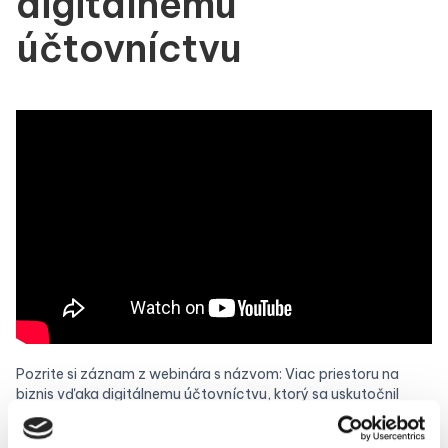
digitálnemu
účtovníctvu
Pozrite si záznam z webinára s názvom: Viac priestoru na
biznis vďaka digitálnemu účtovníctvu, ktorý sa uskutočnil
26.9.2024. Peter Demečko z FÉROVÉúčto na webinári
rozprával o tom: