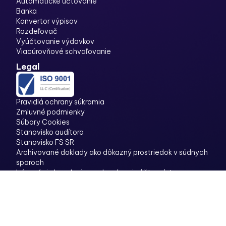
Automatické účtovanie
Banka
Konvertor výpisov
Rozdeľovač
Vyúčtovanie výdavkov
Viacúrovňové schvaľovanie
Legal
Pravidlá ochrany súkromia
Zmluvné podmienky
Súbory Cookies
Stanovisko audítora
Stanovisko FS SR
Archivované doklady ako dôkazný prostriedok v súdnych
sporoch
Informácia k vedeniu a uchovávaniu účtovníctva v
elektronickej podobe
© 2026 Doklado. Všetky práva vyhradené.