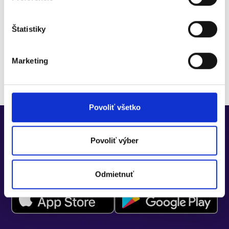
Bezplatná konzultácia
Bez zadania platobnej karty
Štatistiky
30 dní zadarmo
Možnosť prejsť na Doklado FREE
Moduly na vyskúšanie
Marketing
Povoliť všetko
Povoliť výber
Stiahnite si aplikáciu
Aplikácia funguje len po
registrácii
a spárovaní s webovým
Odmietnuť
účtom.