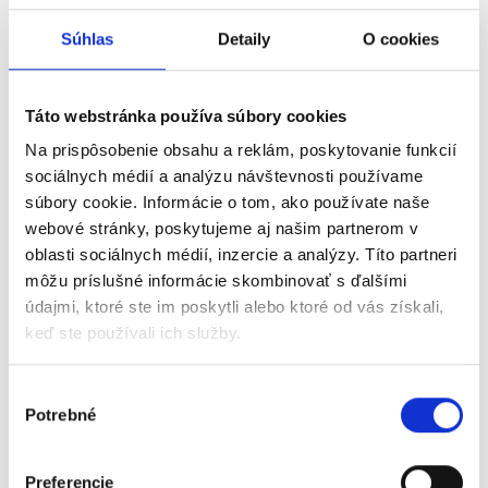
✔️ Prečo by mali firmy digitalizovať
Súhlas
Detaily
O cookies
✔️ Aké benefity prináša digitalizácia účtovníctva
podnikateľom
✔️ Ako sa zbaviť papierovania a získať viac priestoru na biznis
Táto webstránka používa súbory cookies
Na prispôsobenie obsahu a reklám, poskytovanie funkcií
sociálnych médií a analýzu návštevnosti používame
súbory cookie. Informácie o tom, ako používate naše
webové stránky, poskytujeme aj našim partnerom v
oblasti sociálnych médií, inzercie a analýzy. Títo partneri
môžu príslušné informácie skombinovať s ďalšími
údajmi, ktoré ste im poskytli alebo ktoré od vás získali,
Digitálne účtovníctvo
keď ste používali ich služby.
na
30 dní zadarmo
Výber
Pridajte sa k viac ako 30 000+ firmám, ktoré
Potrebné
súhlasu
digitalizujú s Doklado
Vyskúšať zadarmo
Preferencie