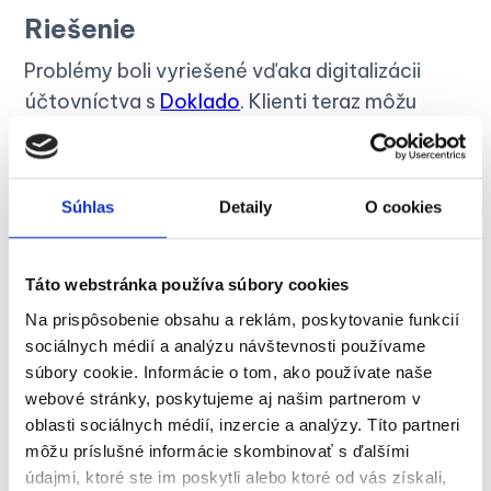
Riešenie
Problémy boli vyriešené vďaka digitalizácii
účtovníctva s
Doklado
. Klienti teraz môžu
jednoducho odovzdávať doklady
prostredníctvom aplikácie počas celého
mesiaca. K dokladom majú prístup
Súhlas
Detaily
O cookies
kedykoľvek.
Účtovníci môžu efektívnejšie pracovať.
Táto webstránka používa súbory cookies
Nemusia doklady prepisovať z papiera do
Na prispôsobenie obsahu a reklám, poskytovanie funkcií
účtovného programu a môžu sa venovať
sociálnych médií a analýzu návštevnosti používame
poradenskej činnosti.
súbory cookie. Informácie o tom, ako používate naše
webové stránky, poskytujeme aj našim partnerom v
oblasti sociálnych médií, inzercie a analýzy. Títo partneri
môžu príslušné informácie skombinovať s ďalšími
údajmi, ktoré ste im poskytli alebo ktoré od vás získali,