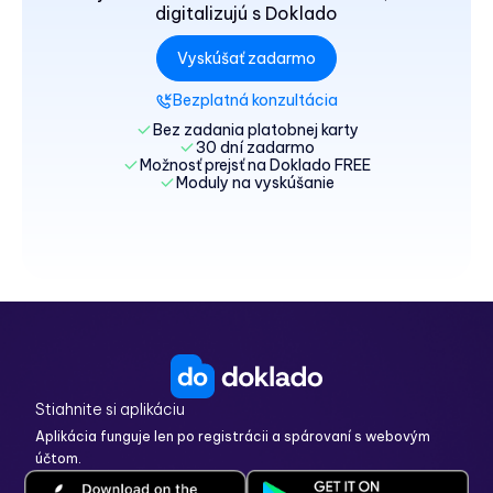
digitalizujú s Doklado
Vyskúšať zadarmo
Bezplatná konzultácia
Bez zadania platobnej karty
30 dní zadarmo
Možnosť prejsť na Doklado FREE
Moduly na vyskúšanie
Stiahnite si aplikáciu
Aplikácia funguje len po
registrácii
a spárovaní s webovým
účtom.