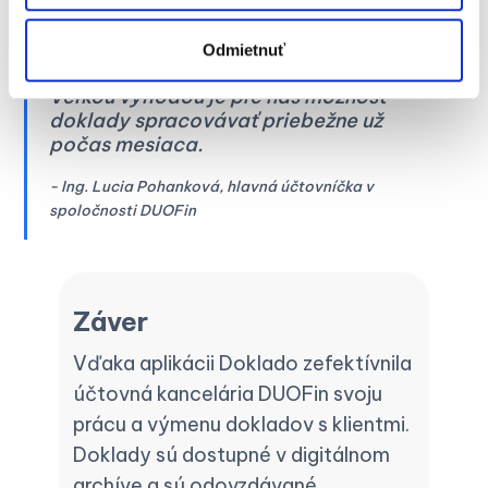
roky a predstavuje pre nás významný
krok k úplnej digitalizácii účtovníctva.
Naši klienti oceňujú, že majú online
Odmietnuť
prístup k svojim dokladom kedykoľvek.
Veľkou výhodou je pre nás možnosť
doklady spracovávať priebežne už
počas mesiaca.
- Ing. Lucia Pohanková, hlavná účtovníčka v
spoločnosti DUOFin
Záver
Vďaka aplikácii Doklado zefektívnila
účtovná kancelária DUOFin svoju
prácu a výmenu dokladov s klientmi.
Doklady sú dostupné v digitálnom
archíve a sú odovzdávané